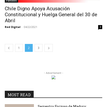
Partidos
Chile Digno Apoya Acusación
Constitucional y Huelga General del 30 de
Abril
Red Digital
-
04/22/2021
3
1
2
3
- Advertisment -
MOST READ
Secuestro Forzoso de Maduro: