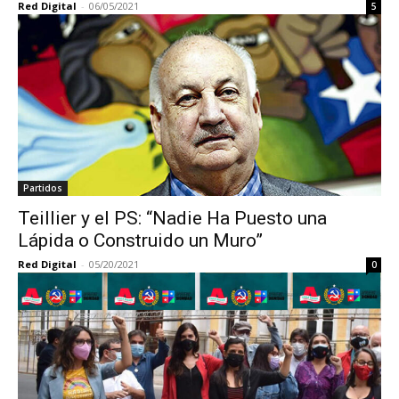
Red Digital
-
06/05/2021
5
Partidos
Teillier y el PS: “Nadie Ha Puesto una
Lápida o Construido un Muro”
Red Digital
-
05/20/2021
0