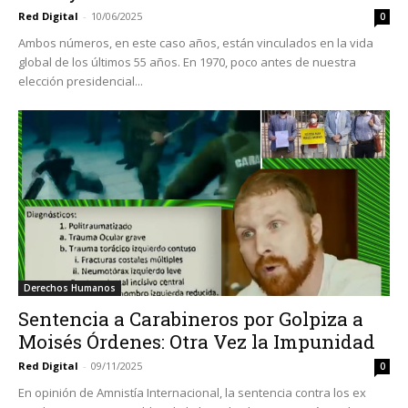
Red Digital
-
10/06/2025
0
Ambos números, en este caso años, están vinculados en la vida
global de los últimos 55 años. En 1970, poco antes de nuestra
elección presidencial...
Derechos Humanos
Sentencia a Carabineros por Golpiza a
Moisés Órdenes: Otra Vez la Impunidad
Red Digital
-
09/11/2025
0
En opinión de Amnistía Internacional, la sentencia contra los ex