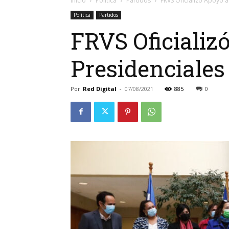
Inicio
Política
Partidos
FRVS Oficializó Apoyo a
Política
Partidos
FRVS Oficializ
Presidenciales
Por
Red Digital
-
07/08/2021
885
0