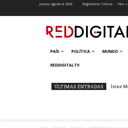
jueves, agosto 6, 2026
Registrarse / Unirse
País
PAÍS
POLÍTICA
MUNDO
REDDIGITALTV
ÚLTIMAS ENTRADAS
Irene M