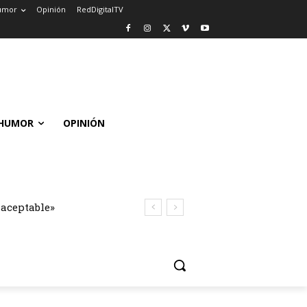
umor
Opinión
RedDigitalTV
HUMOR
OPINIÓN
naceptable»