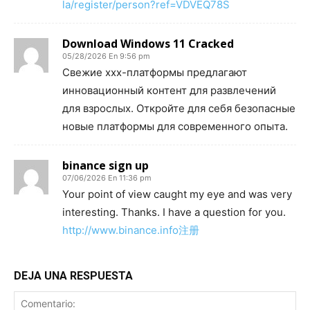
la/register/person?ref=VDVEQ78S
Download Windows 11 Cracked
05/28/2026 En 9:56 pm
Свежие xxx-платформы предлагают
инновационный контент для развлечений
для взрослых. Откройте для себя безопасные
новые платформы для современного опыта.
binance sign up
07/06/2026 En 11:36 pm
Your point of view caught my eye and was very
interesting. Thanks. I have a question for you.
http://www.binance.info注册
DEJA UNA RESPUESTA