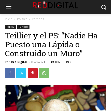
Inicio
Política
Partidos
Política
Partidos
Teillier y el PS: “Nadie Ha
Puesto una Lápida o
Construido un Muro”
Por
Red Digital
-
05/20/2021
866
0