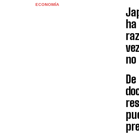
ECONOMÍA
Ja
ha 
ra
ve
no 
De 
do
re
pue
pr