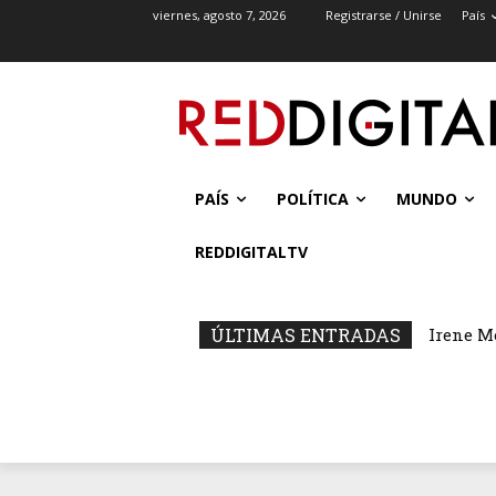
viernes, agosto 7, 2026
Registrarse / Unirse
País
PAÍS
POLÍTICA
MUNDO
REDDIGITALTV
ÚLTIMAS ENTRADAS
Irene M