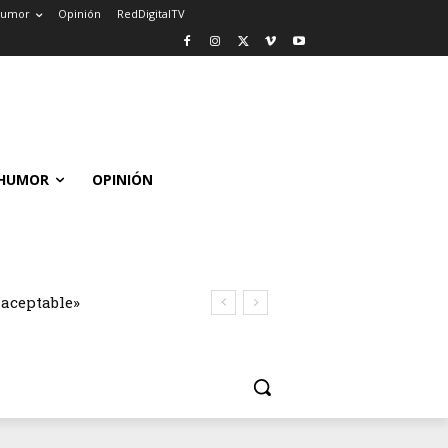
umor
Opinión
RedDigitalTV
HUMOR
OPINIÓN
naceptable»