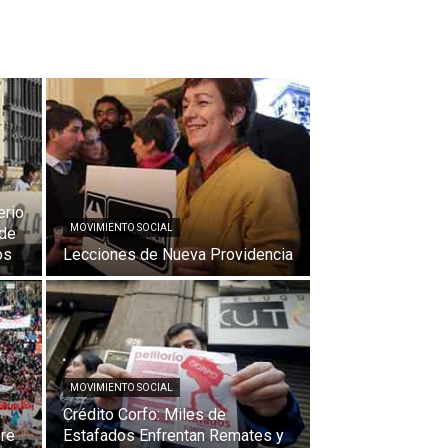
erio
MOVIMIENTO SOCIAL
 de
os
Lecciones de Nueva Providencia
MOVIMIENTO SOCIAL
Crédito Corfo: Miles de
bre
Estafados Enfrentan Remates y