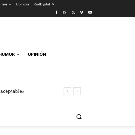
umor
Opinión
RedDigitalTV
HUMOR
OPINIÓN
naceptable»