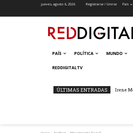
jueves, agosto 6, 2026
Registrarse / Unirse
País
PAÍS
POLÍTICA
MUNDO
REDDIGITALTV
ÚLTIMAS ENTRADAS
Irene M