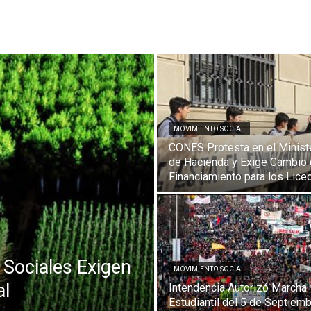
MOVIMIENTO SOCIAL
CONES Protesta en el Minist
de Hacienda y Exige Cambio
Financiamiento para los Lice
 Sociales Exigen
MOVIMIENTO SOCIAL
al
Intendencia Autorizó Marcha
Estudiantil del 5 de Septiem