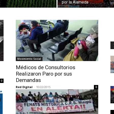
por la Alameda
Movimiento Social
Médicos de Consultorios
Realizaron Paro por sus
Demandas
0
Red Digital
-
10/22/2015
0