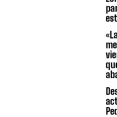
par
es
«L
mer
vie
qu
ab
Des
act
Ped