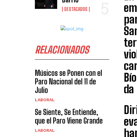
emp
DESTACADOS
pa
San
te
RELACIONADOS
vio
car
Músicos se Ponen con el
Bío
Paro Nacional del 11 de
da 
Julio
LABORAL
Dir
Se Siente, Se Entiende,
ev
que el Paro Viene Grande
ha
LABORAL