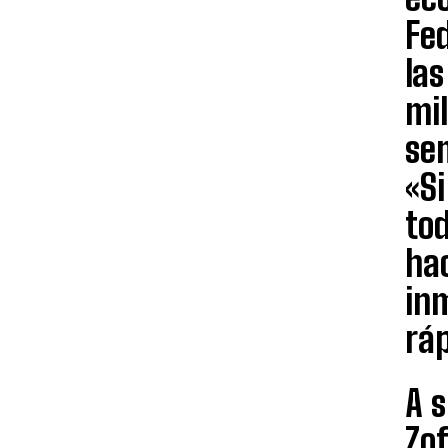
Fed
las
mil
se
«Si
tod
ha
in
ráp
A s
Zof