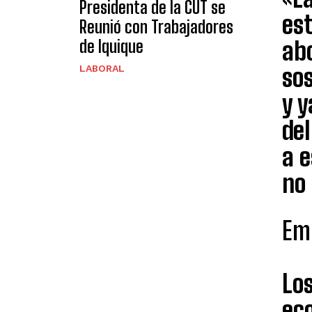
Presidenta de la CUT se
es
Reunió con Trabajadores
abo
de Iquique
sos
LABORAL
y 
de
a e
no 
Emp
Los
ec