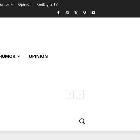
umor
Opinión
RedDigitalTV
HUMOR
OPINIÓN