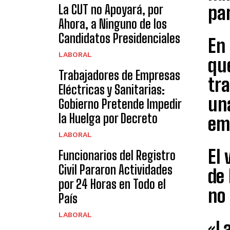
par
La CUT no Apoyará, por
Ahora, a Ninguno de los
Candidatos Presidenciales
En 
LABORAL
qu
Trabajadores de Empresas
tr
Eléctricas y Sanitarias:
una
Gobierno Pretende Impedir
la Huelga por Decreto
emp
LABORAL
El 
Funcionarios del Registro
Civil Pararon Actividades
de 
por 24 Horas en Todo el
no 
País
LABORAL
«L