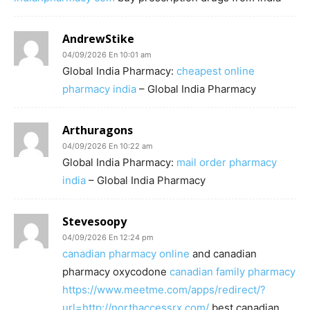
AndrewStike
04/09/2026 En 10:01 am
Global India Pharmacy:
cheapest online
pharmacy india
– Global India Pharmacy
Arthuragons
04/09/2026 En 10:22 am
Global India Pharmacy:
mail order pharmacy
india
– Global India Pharmacy
Stevesoopy
04/09/2026 En 12:24 pm
canadian pharmacy online
and canadian
pharmacy oxycodone
canadian family pharmacy
https://www.meetme.com/apps/redirect/?
url=http://northaccessrx.com/
best canadian