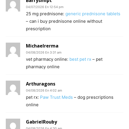
Barrysmipt
04/07/2026 En 12:54 pm
25 mg prednisone:
generic prednisone tablets
– can i buy prednisone online without
prescription
Michaelrerma
04/08/2026 En 3:31 am
vet pharmacy online:
best pet rx
– pet
pharmacy online
Arthuragons
04/08/2026 En 4:02 am
pet rx:
Paw Trust Meds
– dog prescriptions
online
GabrielRouby
04/08/2026 En 4:30 am