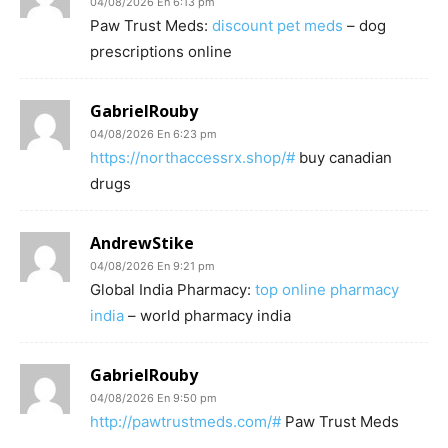
04/08/2026 En 6:13 pm
Paw Trust Meds:
discount pet meds
– dog
prescriptions online
GabrielRouby
04/08/2026 En 6:23 pm
https://northaccessrx.shop/#
buy canadian
drugs
AndrewStike
04/08/2026 En 9:21 pm
Global India Pharmacy:
top online pharmacy
india
– world pharmacy india
GabrielRouby
04/08/2026 En 9:50 pm
http://pawtrustmeds.com/#
Paw Trust Meds