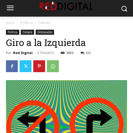
Inicio
Política
Debate
Política
Debate
Destacados
Giro a la Izquierda
Por
Red Digital
-
07/04/2025
1005
632