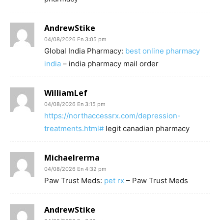
AndrewStike
04/08/2026 En 3:05 pm
Global India Pharmacy:
best online pharmacy
india
– india pharmacy mail order
WilliamLef
04/08/2026 En 3:15 pm
https://northaccessrx.com/depression-
treatments.html#
legit canadian pharmacy
Michaelrerma
04/08/2026 En 4:32 pm
Paw Trust Meds:
pet rx
– Paw Trust Meds
AndrewStike