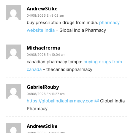
AndrewStike
04/08/2026 En 9:02 am
buy prescription drugs from india:
pharmacy
website india
– Global India Pharmacy
Michaelrerma
04/08/2026 En 10:04 am
canadian pharmacy tampa:
buying drugs from
canada
– thecanadianpharmacy
GabrielRouby
04/08/2026 En 11:27 am
https://globalindiapharmacy.com/#
Global India
Pharmacy
AndrewStike
04/08/2026 En 11:58 am