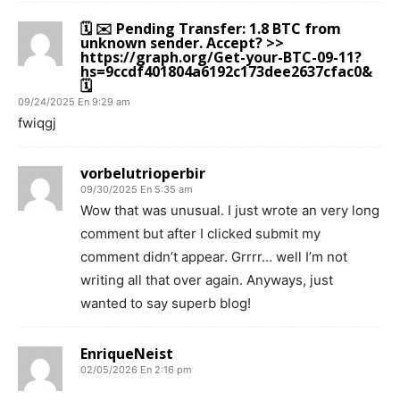
🗓 ✉️ Pending Transfer: 1.8 BTC from
unknown sender. Accept? >>
https://graph.org/Get-your-BTC-09-11?
hs=9ccdf401804a6192c173dee2637cfac0&
🗓
09/24/2025 En 9:29 am
fwiqgj
vorbelutrioperbir
09/30/2025 En 5:35 am
Wow that was unusual. I just wrote an very long
comment but after I clicked submit my
comment didn’t appear. Grrrr… well I’m not
writing all that over again. Anyways, just
wanted to say superb blog!
EnriqueNeist
02/05/2026 En 2:16 pm