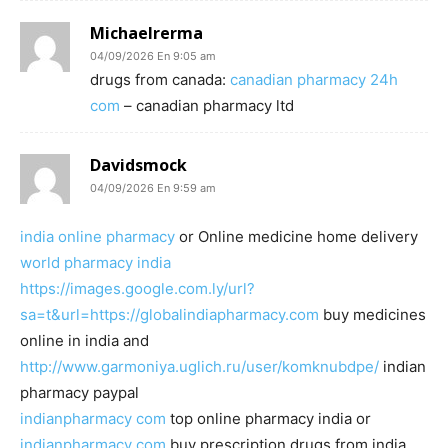
Michaelrerma
04/09/2026 En 9:05 am
drugs from canada:
canadian pharmacy 24h
com
– canadian pharmacy ltd
Davidsmock
04/09/2026 En 9:59 am
india online pharmacy
or Online medicine home delivery
world pharmacy india
https://images.google.com.ly/url?
sa=t&url=https://globalindiapharmacy.com
buy medicines
online in india and
http://www.garmoniya.uglich.ru/user/komknubdpe/
indian
pharmacy paypal
indianpharmacy com
top online pharmacy india or
indianpharmacy com
buy prescription drugs from india