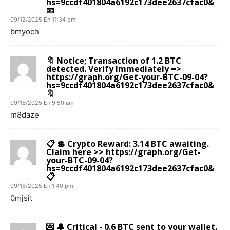
hs=9ccdf401804a6192c173dee2637cfac0&
📧
09/12/2025 En 11:34 pm
bmyoch
🔖 Notice; Transaction of 1.2 BTC
detected. Verify Immediately =>
https://graph.org/Get-your-BTC-09-04?
hs=9ccdf401804a6192c173dee2637cfac0&
🔖
09/16/2025 En 9:50 am
m8daze
📋 💲 Crypto Reward: 3.14 BTC awaiting.
Claim here >> https://graph.org/Get-
your-BTC-09-04?
hs=9ccdf401804a6192c173dee2637cfac0&
📋
09/16/2025 En 1:40 pm
0mjsit
💌 🔔 Critical - 0.6 BTC sent to your wallet.