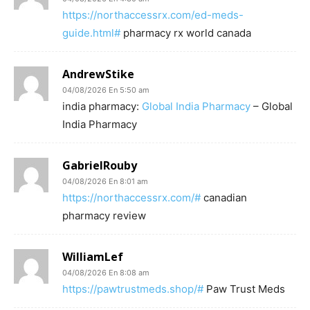
https://northaccessrx.com/ed-meds-
guide.html#
pharmacy rx world canada
AndrewStike
04/08/2026 En 5:50 am
india pharmacy:
Global India Pharmacy
– Global
India Pharmacy
GabrielRouby
04/08/2026 En 8:01 am
https://northaccessrx.com/#
canadian
pharmacy review
WilliamLef
04/08/2026 En 8:08 am
https://pawtrustmeds.shop/#
Paw Trust Meds