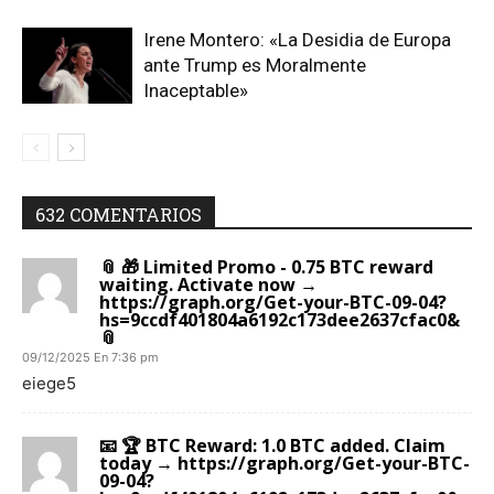
Irene Montero: «La Desidia de Europa
ante Trump es Moralmente
Inaceptable»
632 COMENTARIOS
📎 🎁 Limited Promo - 0.75 BTC reward
waiting. Activate now →
https://graph.org/Get-your-BTC-09-04?
hs=9ccdf401804a6192c173dee2637cfac0&
📎
09/12/2025 En 7:36 pm
eiege5
📧 🏆 BTC Reward: 1.0 BTC added. Claim
today → https://graph.org/Get-your-BTC-
09-04?