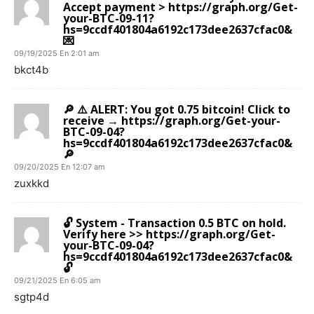
Accept payment > https://graph.org/Get-
your-BTC-09-11?
hs=9ccdf401804a6192c173dee2637cfac0&
💌
09/19/2025 En 2:01 am
bkct4b
🔎 ⚠️ ALERT: You got 0.75 bitcoin! Click to
receive → https://graph.org/Get-your-
BTC-09-04?
hs=9ccdf401804a6192c173dee2637cfac0&
🔎
09/20/2025 En 12:07 am
zuxkkd
🔓 System - Transaction 0.5 BTC on hold.
Verify here >> https://graph.org/Get-
your-BTC-09-04?
hs=9ccdf401804a6192c173dee2637cfac0&
🔓
09/21/2025 En 6:05 am
sgtp4d