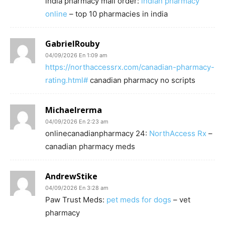
india pharmacy mail order:
indian pharmacy
online
– top 10 pharmacies in india
GabrielRouby
04/09/2026 En 1:09 am
https://northaccessrx.com/canadian-pharmacy-
rating.html#
canadian pharmacy no scripts
Michaelrerma
04/09/2026 En 2:23 am
onlinecanadianpharmacy 24:
NorthAccess Rx
–
canadian pharmacy meds
AndrewStike
04/09/2026 En 3:28 am
Paw Trust Meds:
pet meds for dogs
– vet
pharmacy