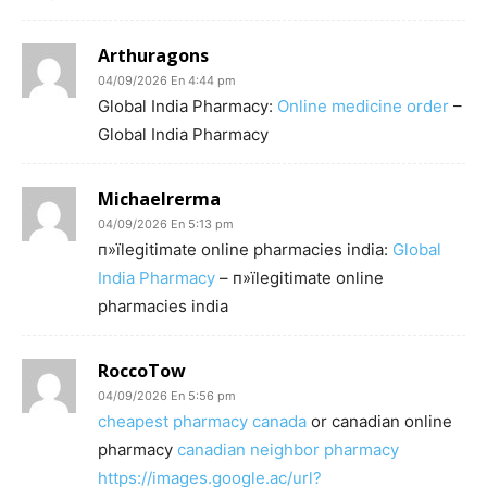
Arthuragons
04/09/2026 En 4:44 pm
Global India Pharmacy:
Online medicine order
–
Global India Pharmacy
Michaelrerma
04/09/2026 En 5:13 pm
п»їlegitimate online pharmacies india:
Global
India Pharmacy
– п»їlegitimate online
pharmacies india
RoccoTow
04/09/2026 En 5:56 pm
cheapest pharmacy canada
or canadian online
pharmacy
canadian neighbor pharmacy
https://images.google.ac/url?