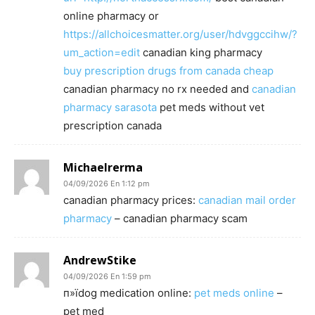
online pharmacy or
https://allchoicesmatter.org/user/hdvggccihw/?
um_action=edit
canadian king pharmacy
buy prescription drugs from canada cheap
canadian pharmacy no rx needed and
canadian
pharmacy sarasota
pet meds without vet
prescription canada
Michaelrerma
04/09/2026 En 1:12 pm
canadian pharmacy prices:
canadian mail order
pharmacy
– canadian pharmacy scam
AndrewStike
04/09/2026 En 1:59 pm
п»їdog medication online:
pet meds online
–
pet med