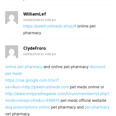
WilliamLef
04/09/2026 En 3:06 pm
https://pawtrustmeds.shop/#
online pet
pharmacy
ClydeFroro
04/09/2026 En 4:08 pm
online pet pharmacy
and online pet pharmacy
discount
pet meds
https://cse.google.com.tr/url?
sa=i&url=http://pawtrustmeds.com
pet meds online or
http://www.empyrethegame.com/forum/memberlist.php?
mode=viewprofile&u=466610
pet meds official website
dog prescriptions online
pet pharmacy and
pet pharmacy
vet pharmacy