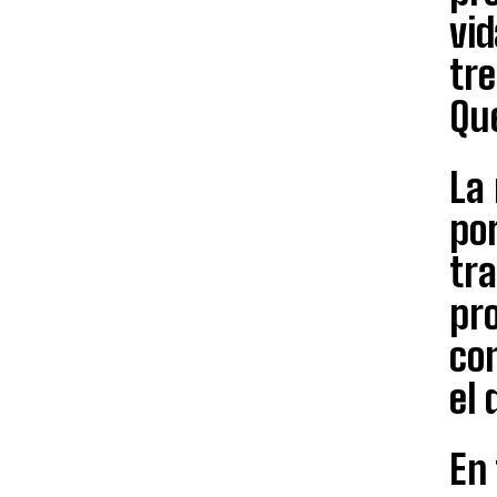
vid
tr
Que
La
por
tra
pro
con
el 
En 