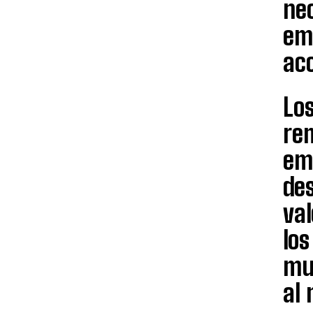
nec
emp
acc
Los
rem
em
des
va
los
mu
al