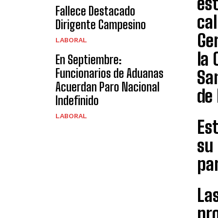
est
Fallece Destacado
cal
Dirigente Campesino
Ger
LABORAL
la 
En Septiembre:
Funcionarios de Aduanas
San
Acuerdan Paro Nacional
de 
Indefinido
LABORAL
Est
su 
par
La
pro