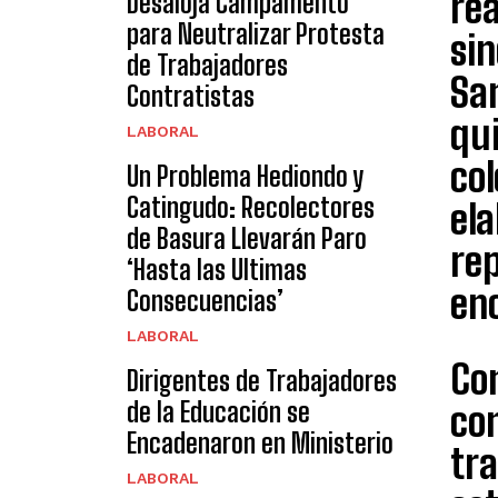
rea
Desaloja Campamento
para Neutralizar Protesta
sin
de Trabajadores
San
Contratistas
qu
LABORAL
col
Un Problema Hediondo y
Catingudo: Recolectores
ela
de Basura Llevarán Paro
rep
‘Hasta las Ultimas
enc
Consecuencias’
LABORAL
Con
Dirigentes de Trabajadores
de la Educación se
con
Encadenaron en Ministerio
tr
LABORAL