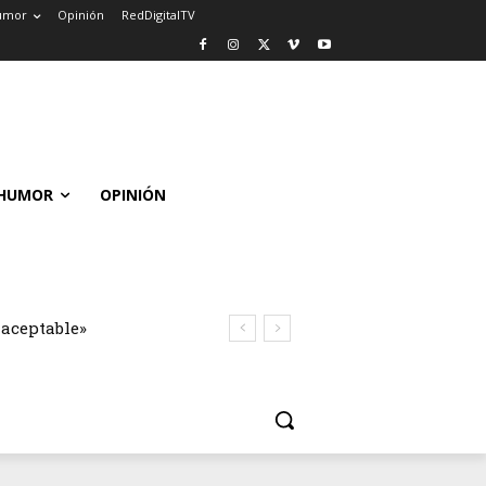
umor
Opinión
RedDigitalTV
HUMOR
OPINIÓN
naceptable»