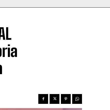
AL
oria
a