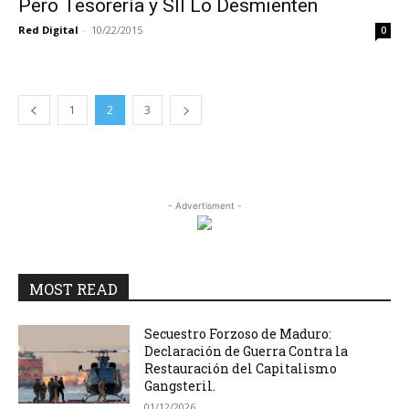
Pero Tesorería y SII Lo Desmienten
Red Digital
-
10/22/2015
0
1
2
3
- Advertisment -
MOST READ
Secuestro Forzoso de Maduro:
Declaración de Guerra Contra la
Restauración del Capitalismo
Gangsteril.
01/12/2026