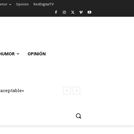
umor
Opinión
RedDigitalTV
HUMOR
OPINIÓN
naceptable»