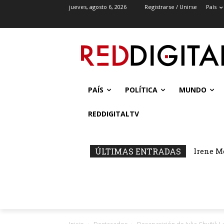
jueves, agosto 6, 2026
Registrarse / Unirse
País
PAÍS
POLÍTICA
MUNDO
REDDIGITALTV
ÚLTIMAS ENTRADAS
Irene M