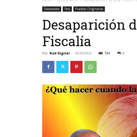
Inicio
Destacados
Desaparición de Julia Chuñil: L
Destacados
País
Pueblos Originarios
Desaparición d
Fiscalía
Por
Red Digital
-
10/19/2025
734
0