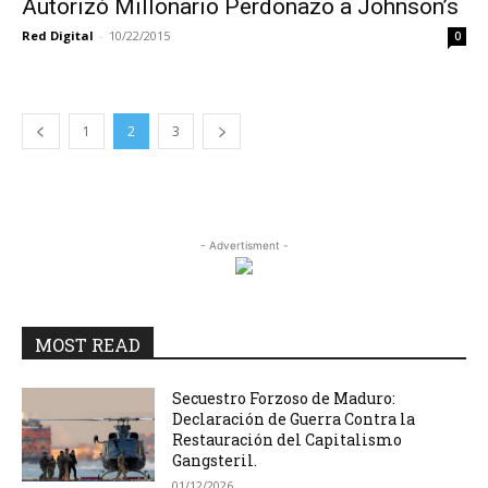
Autorizó Millonario Perdonazo a Johnson’s
Red Digital
-
10/22/2015
0
1
2
3
- Advertisment -
MOST READ
Secuestro Forzoso de Maduro:
Declaración de Guerra Contra la
Restauración del Capitalismo
Gangsteril.
01/12/2026