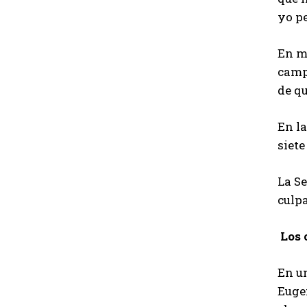
yo pe
En me
camp
de qu
En l
siete
La Se
culpa
Los 
En un
Eugen