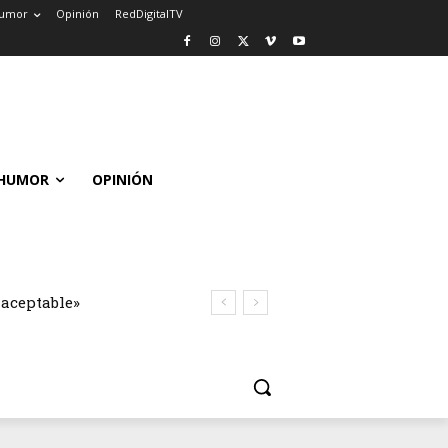
umor
Opinión
RedDigitalTV
HUMOR
OPINIÓN
naceptable»