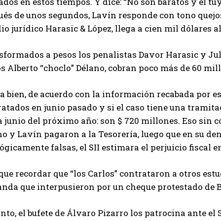
dos en estos tiempos. Y dice: “No son baratos y el tu
ués de unos segundos, Lavín responde con tono quejos
io jurídico Harasic & López, llega a cien mil dólares a
sformados a pesos los penalistas Davor Harasic y Jul
s Alberto “choclo” Délano, cobran poco más de 60 mil
 bien, de acuerdo con la información recabada por est
atados en junio pasado y si el caso tiene una tramit
 junio del próximo año: son $ 720 millones. Eso sin c
o y Lavín pagaron a la Tesorería, luego que en su den
ógicamente falsas, el SII estimara el perjuicio fiscal e
que recordar que “los Carlos” contrataron a otros est
nda que interpusieron por un cheque protestado de B
nto, el bufete de Álvaro Pizarro los patrocina ante e