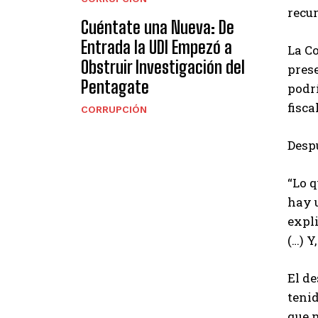
recur
Cuéntate una Nueva: De
Entrada la UDI Empezó a
La Co
Obstruir Investigación del
prese
Pentagate
podrí
fisca
CORRUPCIÓN
Despu
“Lo q
hay 
expl
(…) Y
El d
tenid
que m