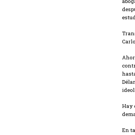
aboga
desp
estud
Tran
Carlo
Ahora
contr
hasta
Délan
ideol
Hay 
dema
En ta