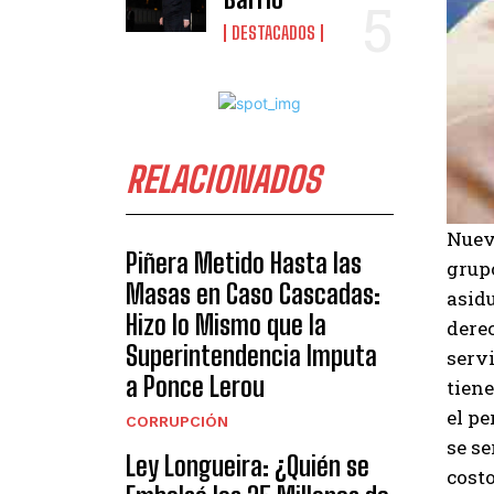
DESTACADOS
RELACIONADOS
Nueva
Piñera Metido Hasta las
grup
Masas en Caso Cascadas:
asid
Hizo lo Mismo que la
derec
Superintendencia Imputa
serv
a Ponce Lerou
tien
el pe
CORRUPCIÓN
se se
Ley Longueira: ¿Quién se
costo