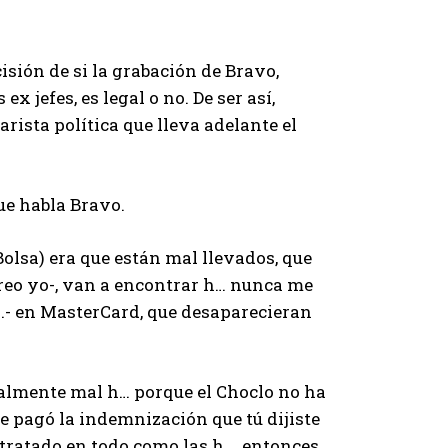
isión de si la grabación de Bravo,
 jefes, es legal o no. De ser así,
arista política que lleva adelante el
ue habla Bravo.
olsa) era que están mal llevados, que
reo yo-, van a encontrar h… nunca me
h…- en MasterCard, que desaparecieran
ealmente mal h… porque el Choclo no ha
e pagó la indemnización que tú dijiste
 tratado en todo como las h…, entonces,