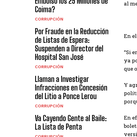
Embolsó los 25 Millones de
al me
Coima?
CORRUPCIÓN
Por Fraude en la Reducción
En el
de Listas de Espera:
Suspenden a Director del
“Si e
Hospital San José
ya po
CORRUPCIÓN
que o
Llaman a Investigar
Y agr
Infracciones en Concesión
polít
del Litio a Ponce Lerou
porq
CORRUPCIÓN
Va Cayendo Gente al Baile:
En ef
La Lista de Penta
bolet
vers
CORRUPCIÓN