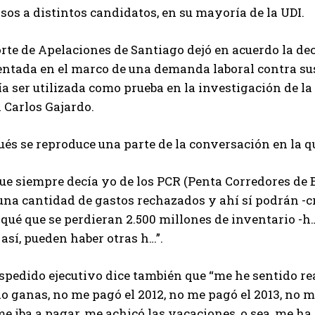
sos a distintos candidatos, en su mayoría de la UDI.
rte de Apelaciones de Santiago dejó en acuerdo la dec
ntada en el marco de una demanda laboral contra sus ex
a ser utilizada como prueba en la investigación de la 
l Carlos Gajardo.
és se reproduce una parte de la conversación en la q
ue siempre decía yo de los PCR (Penta Corredores de B
una cantidad de gastos rechazados y ahí sí podrán -c
iqué que se perdieran 2.500 millones de inventario -
, así, pueden haber otras h…”.
espedido ejecutivo dice también que “me he sentido r
o ganas, no me pagó el 2012, no me pagó el 2013, no m
e iba a pagar, me achicó las vacaciones, o sea, me ha