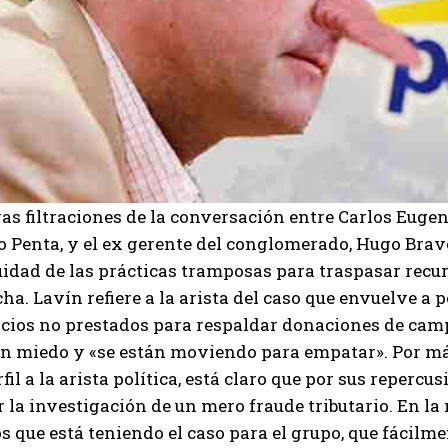
s filtraciones de la conversación entre Carlos Eugen
o Penta, y el ex gerente del conglomerado, Hugo Bra
uidad de las prácticas tramposas para traspasar recu
ha. Lavín refiere a la arista del caso que envuelve a p
icios no prestados para respaldar donaciones de ca
en miedo y «se están moviendo para empatar». Por más
rfil a la arista política, está claro que por sus repercu
r la investigación de un mero fraude tributario. En la
s que está teniendo el caso para el grupo, que fácilme