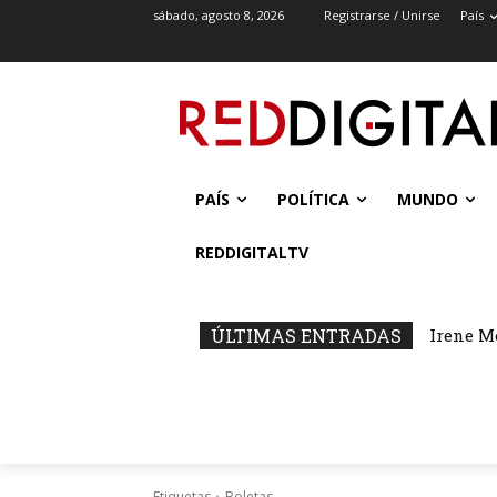
sábado, agosto 8, 2026
Registrarse / Unirse
País
PAÍS
POLÍTICA
MUNDO
REDDIGITALTV
ÚLTIMAS ENTRADAS
Irene M
Etiquetas
Boletas