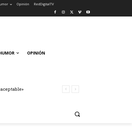
umor
Opinión
RedDigitalTV
HUMOR
OPINIÓN
naceptable»