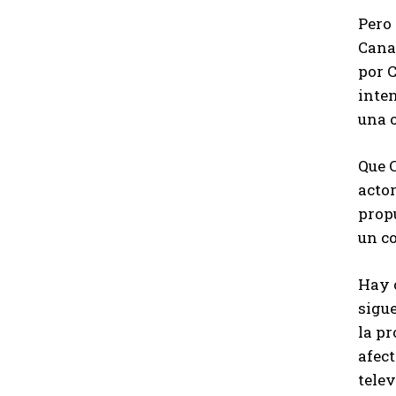
Pero
Cana
por C
inte
una o
Que C
actor
propu
un c
Hay 
sigue
la pr
afec
telev