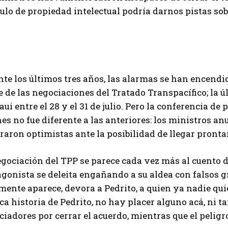
ulo de propiedad intelectual podría darnos pistas sob
te los últimos tres años, las alarmas se han encendid
e de las negociaciones del Tratado Transpacífico; la ú
ui entre el 28 y el 31 de julio. Pero la conferencia d
es no fue diferente a las anteriores: los ministros a
aron optimistas ante la posibilidad de llegar pronta
gociación del TPP se parece cada vez más al cuento de 
gonista se deleita engañando a su aldea con falsos gr
mente aparece, devora a Pedrito, a quien ya nadie quie
ca historia de Pedrito, no hay placer alguno acá, ni t
iadores por cerrar el acuerdo, mientras que el peligr