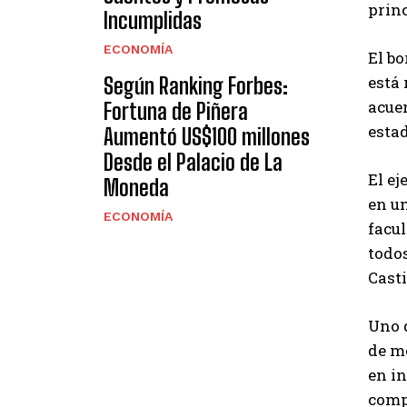
prin
Incumplidas
ECONOMÍA
El bo
está 
Según Ranking Forbes:
acuer
Fortuna de Piñera
esta
Aumentó US$100 millones
Desde el Palacio de La
El ej
Moneda
en un
ECONOMÍA
facul
todos
Casti
Uno d
de me
en i
compr