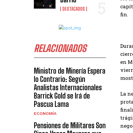
capít
DESTACADOS
fin.
Duran
RELACIONADOS
cierr
en Ma
Ministro de Minería Espera
viern
mostr
lo Contrario: Según
Analistas Internacionales
La ne
Barrick Gold se Irá de
prota
Pascua Lama
final
ECONOMÍA
trági
Pensiones de Militares Son
negoc