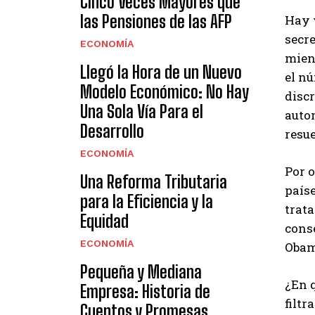
Cinco Veces Mayores que
las Pensiones de las AFP
Hay v
secre
ECONOMÍA
mien
Llegó la Hora de un Nuevo
el n
Modelo Económico: No Hay
discr
Una Sola Vía Para el
autom
Desarrollo
resue
ECONOMÍA
Por o
Una Reforma Tributaria
paíse
para la Eficiencia y la
trata
Equidad
conse
ECONOMÍA
Obama
Pequeña y Mediana
¿En q
Empresa: Historia de
filtr
Cuentos y Promesas