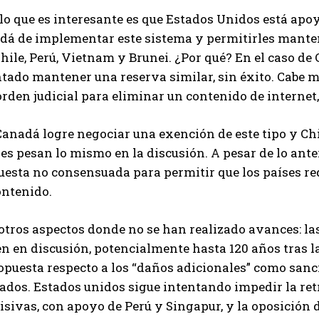
 lo que es interesante es que Estados Unidos está apo
dá de implementar este sistema y permitirles mantene
hile, Perú, Vietnam y Brunei. ¿Por qué? En el caso de
ntado mantener una reserva similar, sin éxito. Cabe 
rden judicial para eliminar un contenido de internet,
anadá logre negociar una exención de este tipo y Chil
es pesan lo mismo en la discusión. A pesar de lo ante
esta no consensuada para permitir que los países req
ontenido.
otros aspectos donde no se han realizado avances: la
n en discusión, potencialmente hasta 120 años tras l
opuesta respecto a los “daños adicionales” como sanc
tados. Estados unidos sigue intentando impedir la re
isivas, con apoyo de Perú y Singapur, y la oposición d