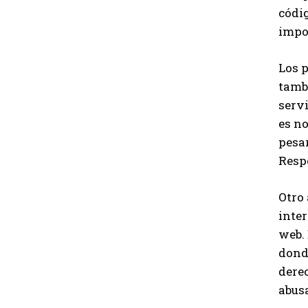
códig
impos
Los 
tambi
servi
es no
pesar
Resp
Otro 
inter
web.
donde
derec
abus