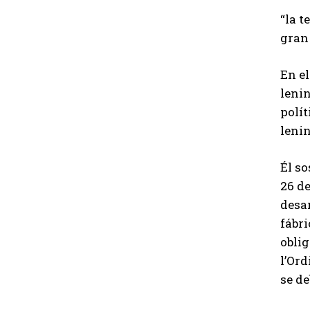
“la t
gran
En el
leni
polít
lenin
Él so
26 de
desar
fábri
obli
l’Or
se de