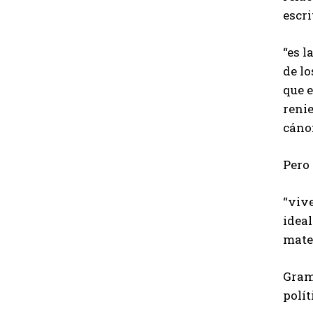
escri
“es l
de lo
que e
reni
cáno
Pero 
“viv
idea
mater
Grams
polít