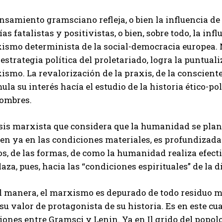
nsamiento gramsciano refleja, o bien la influencia de
ías fatalistas y positivistas, o bien, sobre todo, la infl
ismo determinista de la social-democracia europea. 
 estrategia política del proletariado, logra la puntua
smo. La revalorización de la praxis, de la conscient
ula su interés hacía el estudio de la historia ético-pol
hombres.
sis marxista que considera que la humanidad se plant
en ya en las condiciones materiales, es profundizada 
, de las formas, de como la humanidad realiza efecti
aza, pues, hacia las “condiciones espirituales” de la d
al manera, el marxismo es depurado de todo residuo m
su valor de protagonista de su historia. Es en este c
iones entre Gramsci y Lenin. Ya en Il grido del popol