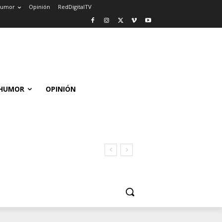
umor
Opinión
RedDigitalTV
HUMOR
OPINIÓN