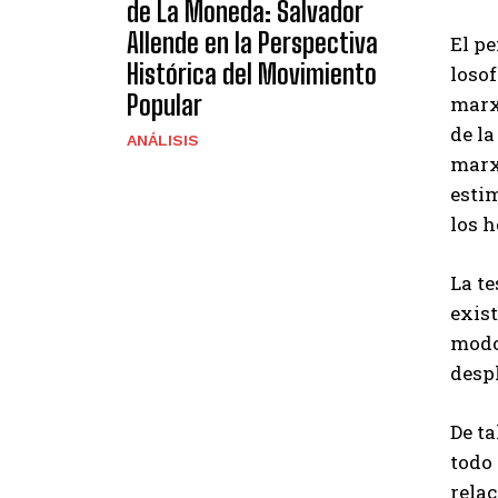
de La Moneda: Salvador
Allende en la Perspectiva
El pe
Histórica del Movimiento
losof
Popular
marx
de la
ANÁLISIS
marxi
estim
los 
La te
exist
modos
despl
De t
todo 
relac