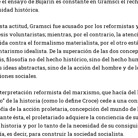
 el ensayo de Bujarin es constante en Gramsci el rec
idad histórica.
sta actitud, Gramsci fue acusado por los reformistas 
esis voluntaristas; mientras, por el contrario, la aten
ida contra el formalismo materialista, por el otro est
tarismo idealista. De la superación de las dos concepc
s, filosofía no del hecho histórico, sino del hecho hu
s ideas abstractas, sino de la acción del hombre y de l
iones sociales.
nterpretación reformista del marxismo, que hacía de
to” de la historia (como lo define Croce) cede a una
ofía de la acción proletaria, concepción del mundo de
nte ésta, el proletariado adquiere la conciencia de su
 historia y por lo tanto de la necesidad de su consigu
ía, es decir, para construir la sociedad socialista.