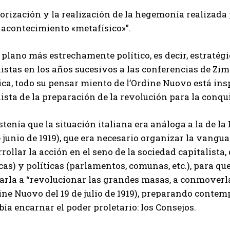
eorización y la realización de la hegemonía realizada 
 acontecimiento «metafísico»”.
 plano más estrechamente político, es decir, estratégi
nistas en los años sucesivos a las conferencias de Z
ica, todo su pensar miento de l’Ordine Nuovo está in
ista de la preparación de la revolución para la conqui
stenía que la situación italiana era análoga a la de l
 junio de 1919), que era necesario organizar la vangua
rollar la acción en el seno de la sociedad capitalista
cas) y políticas (parlamentos, comunas, etc.), para qu
garla a “revolucionar las grandes masas, a conmoverl
dine Nuovo del 19 de julio de 1919), preparando cont
bía encarnar el poder proletario: los Consejos.