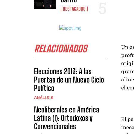
DESTACADOS
RELACIONADOS
Un a
prof
origi
Elecciones 2013: A las
grams
Puertas de un Nuevo Ciclo
aline
Político
el c
ANÁLISIS
Neoliberales en América
Latina (I): Ortodoxos y
El pu
Convencionales
mecan