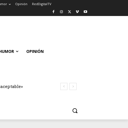
umor
Opinión
RedDigitalTV
HUMOR
OPINIÓN
naceptable»