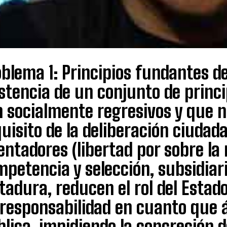
blema 1: Principios fundantes d
stencia de un conjunto de princ
n socialmente regresivos y que n
uisito de la deliberación ciudad
entadores (libertad por sobre la
petencia y selección, subsidiari
tadura, reducen el rol del Estad
 responsabilidad en cuanto que 
blica, impidiendo la concreción 