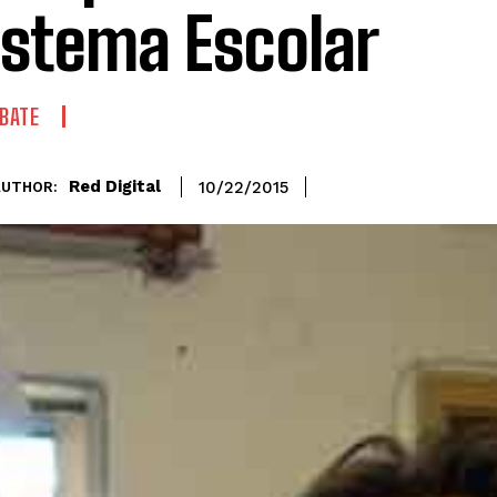
istema Escolar
BATE
Red Digital
10/22/2015
AUTHOR: