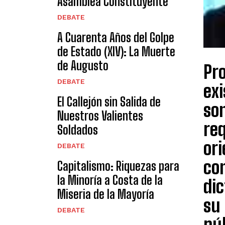
Asamblea Constituyente
DEBATE
A Cuarenta Años del Golpe
de Estado (XIV): La Muerte
de Augusto
Pro
DEBATE
exi
El Callejón sin Salida de
so
Nuestros Valientes
req
Soldados
ori
DEBATE
com
Capitalismo: Riquezas para
la Minoría a Costa de la
dic
Miseria de la Mayoría
su
DEBATE
pú