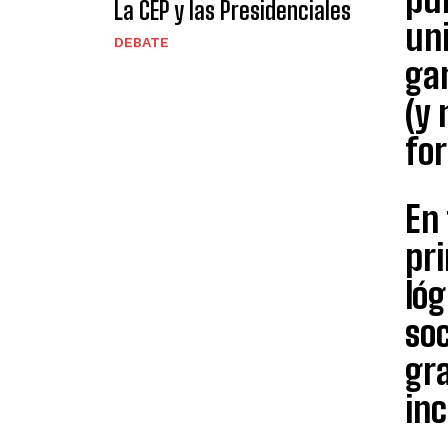
La CEP y las Presidenciales
uni
DEBATE
gar
(y 
fo
En 
pri
ló
soc
gra
inc