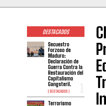
C
DESTACADOS
P
Secuestro
Forzoso de
Maduro:
E
Declaración de
Guerra Contra la
Restauración del
T
Capitalismo
Gangsteril.
DESTACADOS
I
Terrorismo