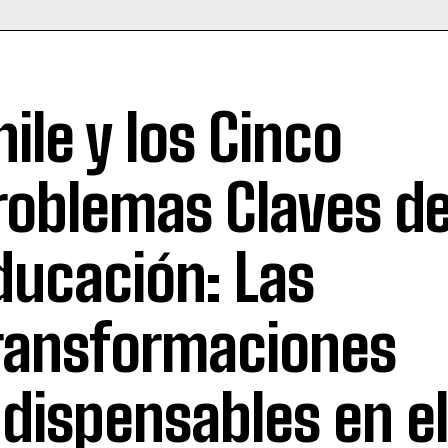
hile y los Cinco
roblemas Claves de
ducación: Las
ransformaciones
ndispensables en e