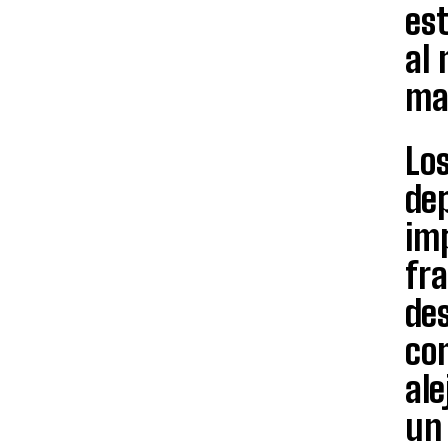
est
al 
may
Los
de
imp
fr
des
co
ale
un