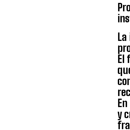
Pr
ins
La 
pr
El 
que
com
rec
En 
y 
fr