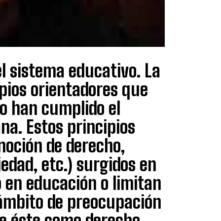
el sistema educativo. La
ipios orientadores que
o han cumplido el
ana. Estos principios
 noción de derecho,
edad, etc.) surgidos en
o en educación o limitan
ámbito de preocupación
de éste como derecho