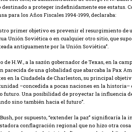
o destinado a proteger indefinidamente ese estatus. C
sa para los Años Fiscales 1994-1999, declaraba:
tro primer objetivo es prevenir el resurgimiento de un
ua Unión Soviética o en cualquier otro sitio, que su
teada antiguamente por la Unión Soviética”.
jo de H.W., a la sazón gobernador de Texas, en la cam
n parecida de una globalidad que abarcaba la Pax Ameri
es en la Ciudadela de Charleston, su principal objet
unidad –concedida a pocas naciones en la historia– d
o futuro. Una posibilidad de proyectar la influencia 
ndo sino también hacia el futuro”.
Bush, por supuesto, “extender la paz” significaría la i
stadora conflagración regional que no hizo otra cosa