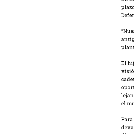
plaz
Defen
“Nues
antig
plan
El hi
visió
cadet
oport
lejan
el mu
Para 
deva