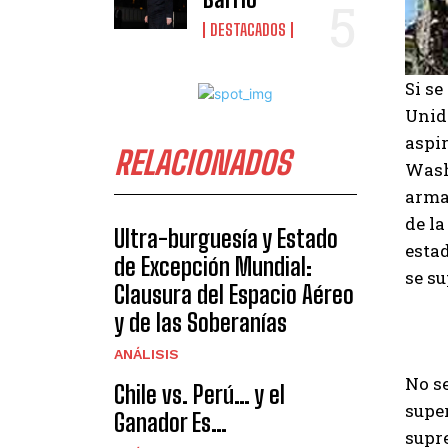
DESTACADOS
Si se
Unid
aspir
RELACIONADOS
Wash
arma
de la
Ultra-burguesía y Estado
estad
de Excepción Mundial:
se s
Clausura del Espacio Aéreo
y de las Soberanías
ANÁLISIS
No se
Chile vs. Perú… y el
super
Ganador Es…
supr