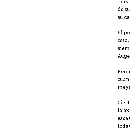
días.
de su
su c
El p
esta,
siemp
Auge 
Kenne
cuand
mayor
Cier
lo ex
esca
toda