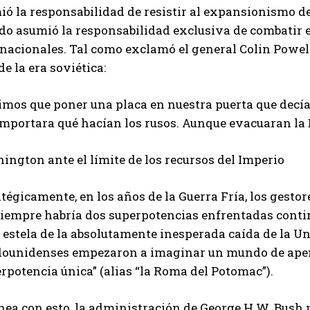
ó la responsabilidad de resistir al expansionismo de
do asumió la responsabilidad exclusiva de combatir e
rnacionales. Tal como exclamó el general Colin Powel
de la era soviética:
mos que poner una placa en nuestra puerta que decía 
importara qué hacían los rusos. Aunque evacuaran la E
ngton ante el límite de los recursos del Imperio
atégicamente, en los años de la Guerra Fría, los ges
siempre habría dos superpotencias enfrentadas cont
 estela de la absolutamente inesperada caída de la Un
dounidenses empezaron a imaginar un mundo de apen
rpotencia única” (alias “la Roma del Potomac”).
ínea con esto, la administración de George H.W. Bush