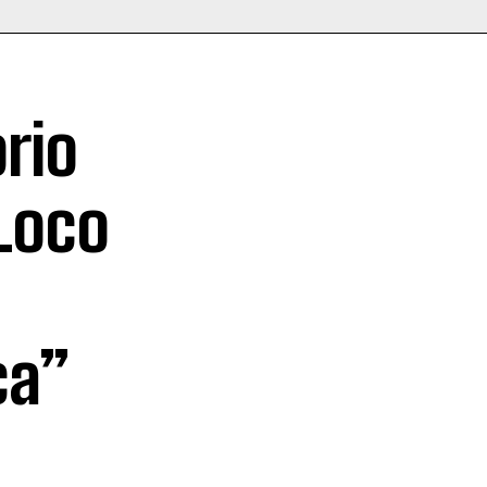
rio
Loco
ca”