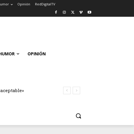
umor
Opinión
RedDigitalTV
HUMOR
OPINIÓN
naceptable»