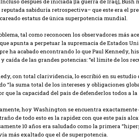
 Incluso después de iniciada [la guerra de Iraq], Bush
 reputada sabiduría retrospectiva– que este era el p
acareado estatus de única superpotencia mundial.
roblema, tal como reconocen los observadores más ace
 que apunta a perpetuar la supremacía de Estados Uni
re ha acabado encontrando lo que Paul Kennedy, histo
y caída de las grandes potencias: “el límite de los re
dy, con total clarividencia, lo escribió en su estudio d
o “la suma total de los intereses y obligaciones glo
 que la capacidad del país de defenderlos todos a la 
tamente, hoy Washington se encuentra exactamente e
traño de todo esto es la rapidez con que este país alc
samente 10 años era saludado como la primera “hiperp
vía más exaltado que el de superpotencia.