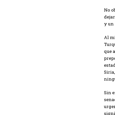
No ob
deja
y un 
Al m
Turq
que a
prep
estad
Siria
ningu
Sin e
sena
urgen
sign