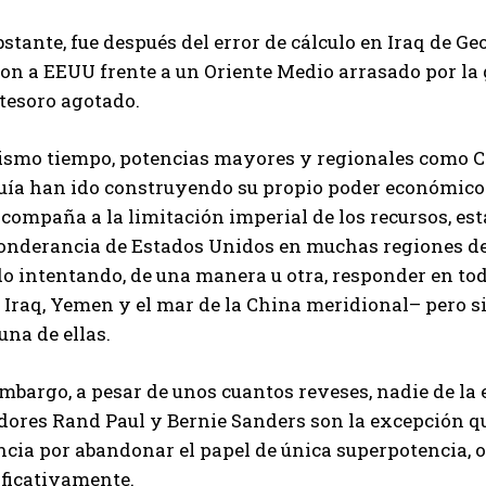
stante, fue después del error de cálculo en Iraq de Ge
ron a EEUU frente a un Oriente Medio arrasado por la
tesoro agotado.
ismo tiempo, potencias mayores y regionales como Chi
uía han ido construyendo su propio poder económico y
compaña a la limitación imperial de los recursos, es
onderancia de Estados Unidos en muchas regiones de
o intentando, de una manera u otra, responder en tod
, Iraq, Yemen y el mar de la China meridional– pero 
na de ellas.
mbargo, a pesar de unos cuantos reveses, nadie de la
dores Rand Paul y Bernie Sanders son la excepción qu
cia por abandonar el papel de única superpotencia, o
ificativamente.