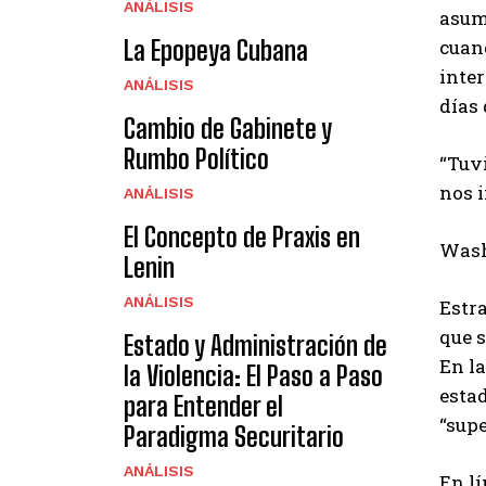
ANÁLISIS
asumi
cuan
La Epopeya Cubana
inte
ANÁLISIS
días 
Cambio de Gabinete y
Rumbo Político
“Tuvi
nos 
ANÁLISIS
El Concepto de Praxis en
Washi
Lenin
ANÁLISIS
Estr
que 
Estado y Administración de
En la
la Violencia: El Paso a Paso
esta
para Entender el
“supe
Paradigma Securitario
ANÁLISIS
En l