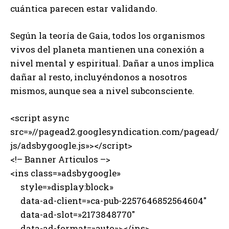
cuántica parecen estar validando.
Según la teoría de Gaia, todos los organismos
vivos del planeta mantienen una conexión a
nivel mental y espiritual. Dañar a unos implica
dañar al resto, incluyéndonos a nosotros
mismos, aunque sea a nivel subconsciente.
<script async
src=»//pagead2.googlesyndication.com/pagead/
js/adsbygoogle.js»></script>
<!– Banner Articulos –>
<ins class=»adsbygoogle»
style=»display:block»
data-ad-client=»ca-pub-2257646852564604″
data-ad-slot=»2173848770″
data-ad-format=»auto»></ins>