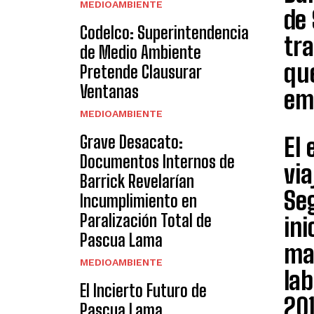
MEDIOAMBIENTE
de 
Codelco: Superintendencia
tr
de Medio Ambiente
que
Pretende Clausurar
Ventanas
em
MEDIOAMBIENTE
Grave Desacato:
El 
Documentos Internos de
via
Barrick Revelarían
Seg
Incumplimiento en
Paralización Total de
ini
Pascua Lama
ma
MEDIOAMBIENTE
la
El Incierto Futuro de
201
Pascua Lama