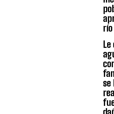
pob
apr
río
Le
agu
cor
fa
se
rea
fue
dañ