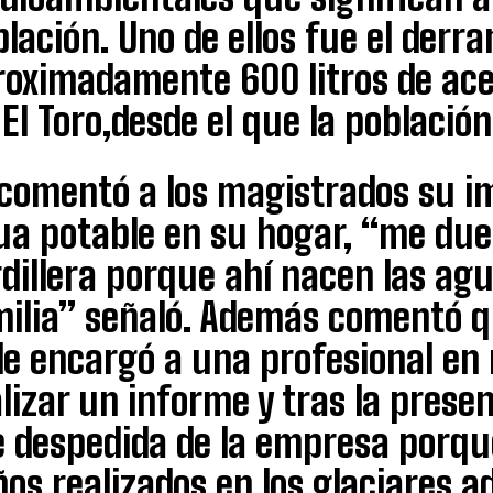
lación. Uno de ellos fue el derr
oximadamente 600 litros de acei
 El Toro,desde el que la població
 comentó a los magistrados su im
a potable en su hogar, “me duel
dillera porque ahí nacen las agu
milia” señaló. Además comentó q
 le encargó a una profesional e
lizar un informe y tras la prese
 despedida de la empresa porque
os realizados en los glaciares a