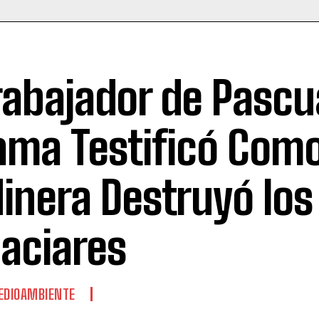
rabajador de Pascu
ama Testificó Como
inera Destruyó los
laciares
EDIOAMBIENTE