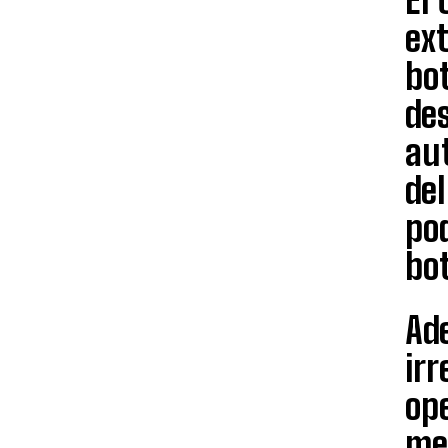
El 
ext
bo
des
aut
de
pod
bo
Ad
irr
op
me