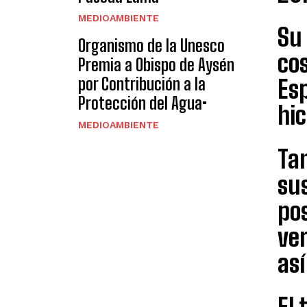
MEDIOAMBIENTE
Su 
Organismo de la Unesco
cos
Premia a Obispo de Aysén
por Contribución a la
Es
Protección del Agua•
hic
MEDIOAMBIENTE
Tam
su
po
ver
as