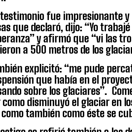
testimonio fue impresionante y 
as que declaró, dijo: “Yo trabajé 
peranza” y afirmó que “vi las tr
ieron a 500 metros de los glacia
bién explicitó: “me pude percat
spensión que había en el proyec
sando sobre los glaciares”. Co
 como disminuyó el glaciar en lo
í como también como éste se cub