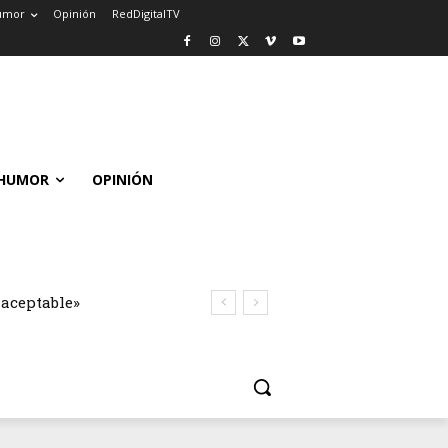
umor
Opinión
RedDigitalTV
HUMOR
OPINIÓN
naceptable»