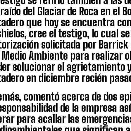
testigo se refirió también a las 
raído del Glaciar de Roca en el 
tadero que hoy se encuentra con
hielos, cree el testigo, lo cual s
orización solicitada por Barrick
l Medio Ambiente para realizar o
er solucionar el agrietamiento y
tadero en diciembre recién pasa
emás, comentó acerca de dos epi
esponsabilidad de la empresa as
erar para acallar las emergencia
dioambientales que significan af