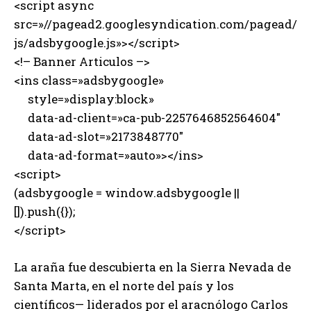
<script async
src=»//pagead2.googlesyndication.com/pagead/
js/adsbygoogle.js»></script>
<!– Banner Articulos –>
<ins class=»adsbygoogle»
style=»display:block»
data-ad-client=»ca-pub-2257646852564604″
data-ad-slot=»2173848770″
data-ad-format=»auto»></ins>
<script>
(adsbygoogle = window.adsbygoogle ||
[]).push({});
</script>
La araña fue descubierta en la Sierra Nevada de
Santa Marta, en el norte del país y los
científicos— liderados por el aracnólogo Carlos