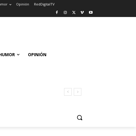
umor
Opinión
RedDigitalTV
HUMOR
OPINIÓN