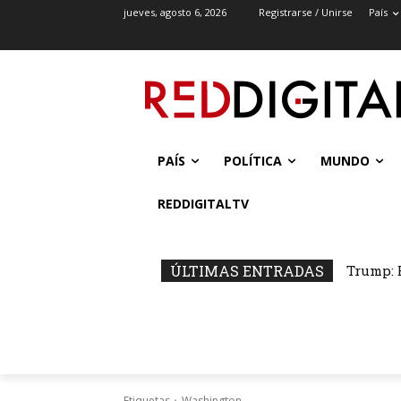
jueves, agosto 6, 2026
Registrarse / Unirse
País
PAÍS
POLÍTICA
MUNDO
REDDIGITALTV
ÚLTIMAS ENTRADAS
Trump: B
El Mat
Etiquetas
Washington