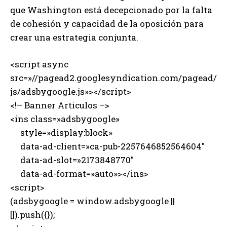
que Washington está decepcionado por la falta
de cohesión y capacidad de la oposición para
crear una estrategia conjunta.
<script async
src=»//pagead2.googlesyndication.com/pagead/
js/adsbygoogle.js»></script>
<!– Banner Articulos –>
<ins class=»adsbygoogle»
style=»display:block»
data-ad-client=»ca-pub-2257646852564604″
data-ad-slot=»2173848770″
data-ad-format=»auto»></ins>
<script>
(adsbygoogle = window.adsbygoogle ||
[]).push({});