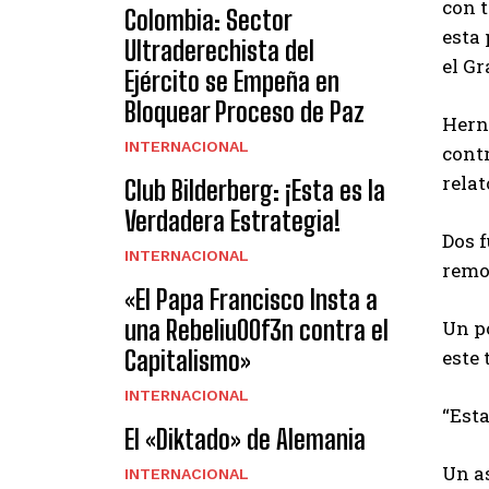
con t
Colombia: Sector
esta 
Ultraderechista del
el G
Ejército se Empeña en
Bloquear Proceso de Paz
Hern
INTERNACIONAL
contr
relat
Club Bilderberg: ¡Esta es la
Verdadera Estrategia!
Dos 
INTERNACIONAL
remot
«El Papa Francisco Insta a
una Rebeliu00f3n contra el
Un p
Capitalismo»
este 
INTERNACIONAL
“Esta
El «Diktado» de Alemania
Un as
INTERNACIONAL