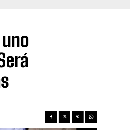
e uno
Será
as