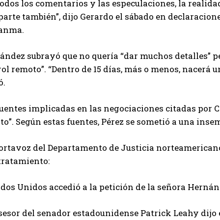
odos los comentarios y las especulaciones, la realidad
parte también”, dijo Gerardo el sábado en declaracione
ranma.
ández subrayó que no quería “dar muchos detalles” pe
ol remoto”. “Dentro de 15 días, más o menos, nacerá u
ó.
fuentes implicadas en las negociaciones citadas por 
o”. Según estas fuentes, Pérez se sometió a una insem
ortavoz del Departamento de Justicia norteamericano
tratamiento:
dos Unidos accedió a la petición de la señora Hernán
esor del senador estadounidense Patrick Leahy dijo e