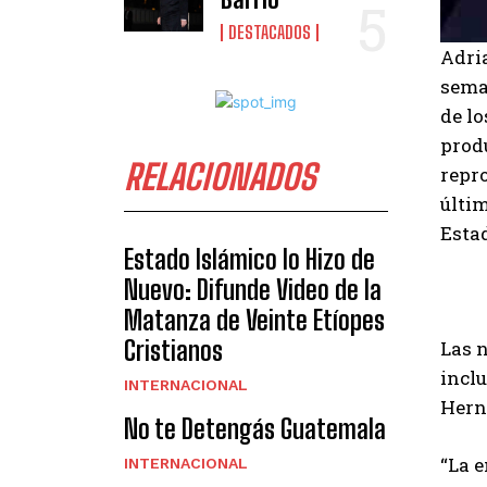
DESTACADOS
Adri
seman
de lo
produ
RELACIONADOS
repro
últim
Estad
Estado Islámico lo Hizo de
Nuevo: Difunde Video de la
Matanza de Veinte Etíopes
Cristianos
Las 
incl
INTERNACIONAL
Hern
No te Detengás Guatemala
“La 
INTERNACIONAL