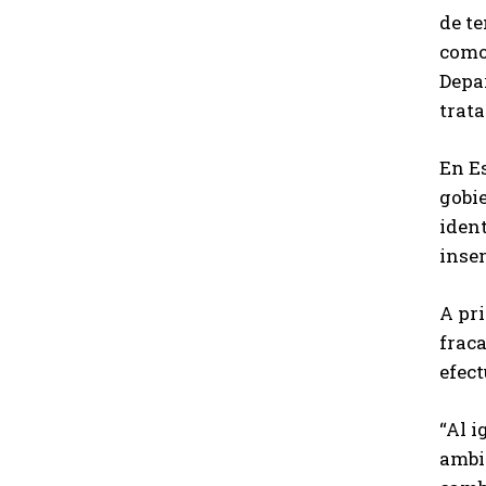
de t
como
Depa
trata
En Es
gobie
ident
insem
A pri
fraca
efec
“Al i
ambie