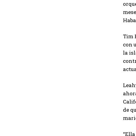
orque
mese
Haba
Tim R
con u
la is
contr
actua
Leahy
ahora
Cali
de qu
mari
“Ella