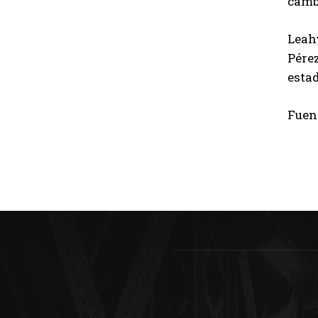
cambi
Leahy
Pére
estad
Fuen