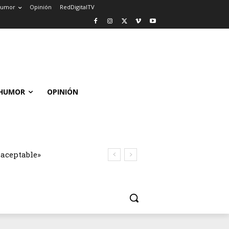
umor
Opinión
RedDigitalTV
HUMOR
OPINIÓN
naceptable»