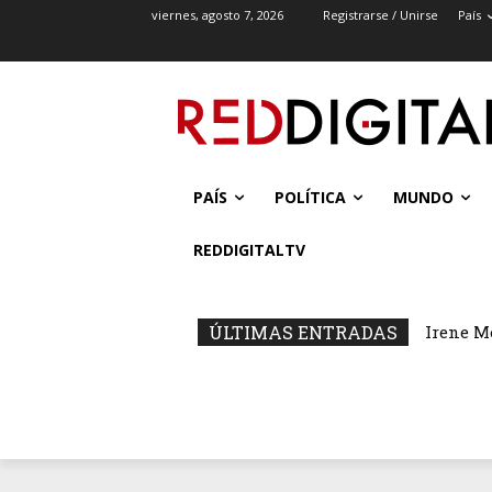
viernes, agosto 7, 2026
Registrarse / Unirse
País
PAÍS
POLÍTICA
MUNDO
REDDIGITALTV
ÚLTIMAS ENTRADAS
Irene M