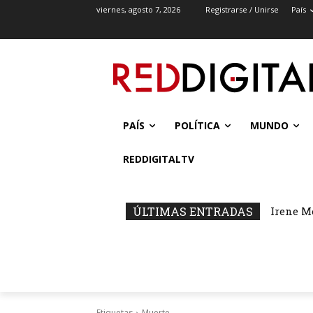
viernes, agosto 7, 2026
Registrarse / Unirse
País
PAÍS
POLÍTICA
MUNDO
REDDIGITALTV
ÚLTIMAS ENTRADAS
Irene M
Etiquetas
Muerte