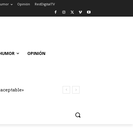
umor
Opinión
RedDigitalTV
HUMOR
OPINIÓN
naceptable»