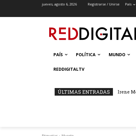
jueves, agosto 6, 2026
Registrarse / Unirse
País
PAÍS
POLÍTICA
MUNDO
REDDIGITALTV
ÚLTIMAS ENTRADAS
Irene M
Etiquetas
Muerte