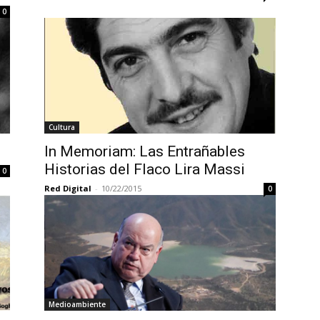
0
Cultura
In Memoriam: Las Entrañables
Historias del Flaco Lira Massi
0
Red Digital
-
10/22/2015
0
Medioambiente