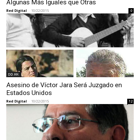
Algunas Más Iguales que Otras
Red Digital
-
10/22/2015
0
DD.HH.
Asesino de Víctor Jara Será Juzgado en
Estados Unidos
Red Digital
-
10/22/2015
12