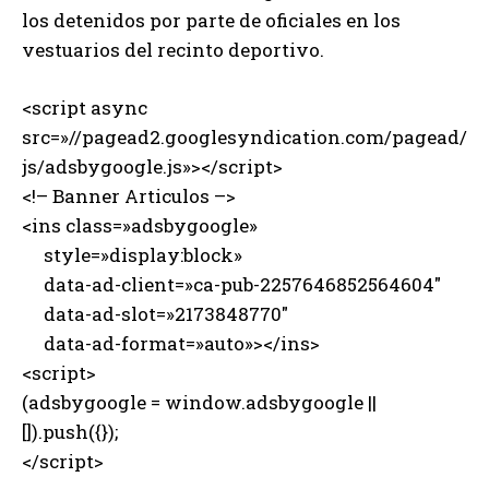
los detenidos por parte de oficiales en los
vestuarios del recinto deportivo.
<script async
src=»//pagead2.googlesyndication.com/pagead/
js/adsbygoogle.js»></script>
<!– Banner Articulos –>
<ins class=»adsbygoogle»
style=»display:block»
data-ad-client=»ca-pub-2257646852564604″
data-ad-slot=»2173848770″
data-ad-format=»auto»></ins>
<script>
(adsbygoogle = window.adsbygoogle ||
[]).push({});
</script>