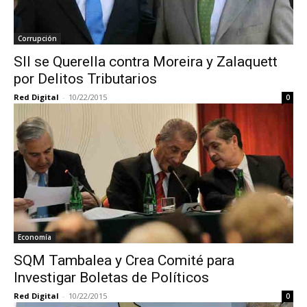
Corrupción
SII se Querella contra Moreira y Zalaquett
por Delitos Tributarios
Red Digital
-
10/22/2015
0
Economía
SQM Tambalea y Crea Comité para
Investigar Boletas de Políticos
Red Digital
-
10/22/2015
0