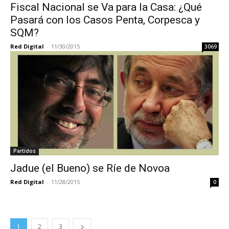
Fiscal Nacional se Va para la Casa: ¿Qué
Pasará con los Casos Penta, Corpesca y
SQM?
Red Digital
-
11/30/2015
3069
Partidos
Jadue (el Bueno) se Ríe de Novoa
Red Digital
-
11/28/2015
0
1
2
3