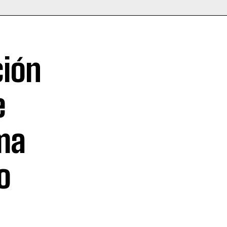
ción
e
ama
o