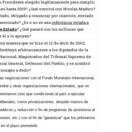
 Presidente elegido legítimamente para cumplir
nes hasta 2019? ¿Qué ocurrirá con Nicolás Maduro?
stado, obligado a renunciar por coacción, enviado
o asesinado? ¿Es o no es una
referencia velada a
e Estado
? ¿Qué pasará con los millones que
r él y lo apoyan?
ma manera que se hizo el 12 de abril de 2002,
destituyó arbitrariamente a los diputados de la
acional, Magistrados del Tribunal Supremo de
Fiscal General, Defensor del Pueblo, y se nombró
sonajes a dedo?
las negociaciones con el Fondo Monetario Internacional,
ndial y otras organizaciones internacionales, que no
préstamos sino que condicionan al país a ejecutar
oliberales, como privatizaciones, despido masivo de
úblicos y reducción o fin de programas de asistencia al
iones, etc.) con el fin de “garantizar” que los préstamos
 en el plazo prometido.