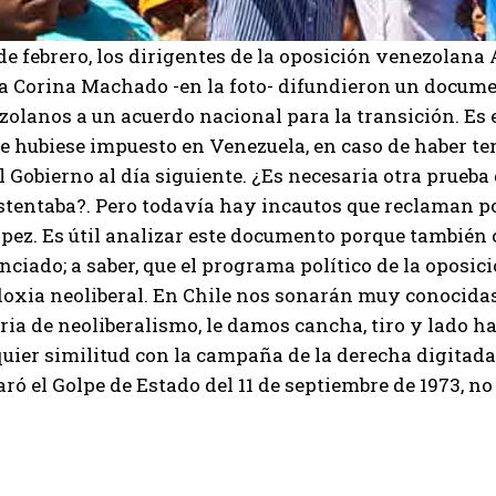
 de febrero, los dirigentes de la oposición venezola
a Corina Machado -en la foto- difundieron un docum
olanos a un acuerdo nacional para la transición. Es 
e hubiese impuesto en Venezuela, en caso de haber te
l Gobierno al día siguiente. ¿Es necesaria otra prueba
ustentaba?. Pero todavía hay incautos que reclaman po
pez. Es útil analizar este documento porque también 
ciado; a saber, que el programa político de la oposici
doxia neoliberal. En Chile nos sonarán muy conocidas
ia de neoliberalismo, le damos cancha, tiro y lado ha
quier similitud con la campaña de la derecha digitada
ró el Golpe de Estado del 11 de septiembre de 1973, n