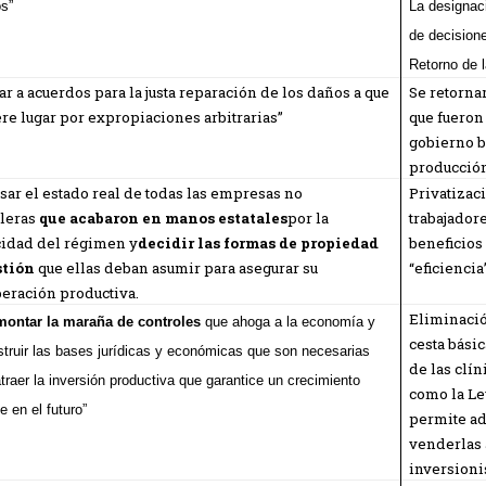
os”
La designac
de decisione
Retorno de 
ar a acuerdos para la justa reparación de los daños a que
Se retorna
re lugar por expropiaciones arbitrarias”
que fueron
gobierno b
producción
sar el estado real de todas las empresas no
Privatizac
oleras
que acabaron en manos estatales
por la
trabajador
cidad del régimen y
decidir las formas de propiedad
beneficios
stión
que ellas deban asumir para asegurar su
“eficiencia
eración productiva.
Eliminació
ontar la maraña de controles
que ahoga a la economía y
cesta bási
struir las bases jurídicas y económicas que son necesarias
de las clín
traer la inversión productiva que garantice un crecimiento
como la Le
e en el futuro”
permite ad
venderlas 
inversioni