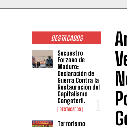
A
DESTACADOS
V
Secuestro
Forzoso de
Maduro:
N
Declaración de
Guerra Contra la
Restauración del
P
Capitalismo
Gangsteril.
DESTACADOS
G
Terrorismo