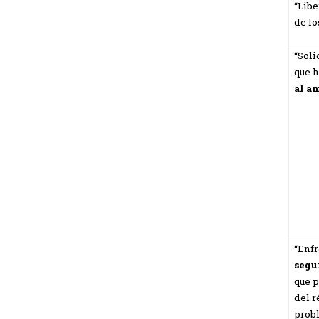
“Libe
de lo
“Soli
que h
al a
“Enfr
segu
que p
del r
probl