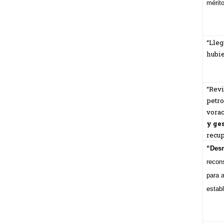
mérit
“Lleg
hubie
“Revi
petr
vora
y ge
recup
“Desm
recon
para a
establ