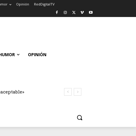
umor
Opinión
RedDigitalTV
HUMOR
OPINIÓN
naceptable»