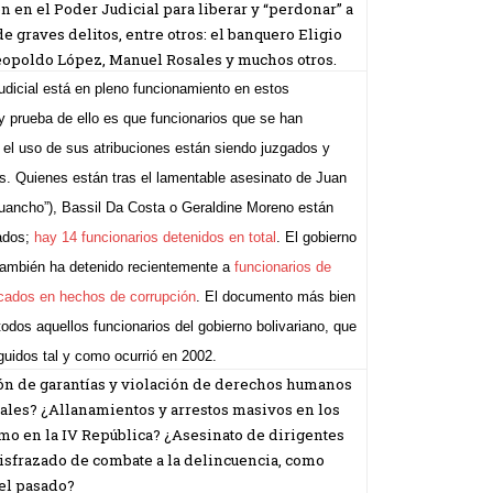
n en el Poder Judicial para liberar y “perdonar” a
e graves delitos, entre otros: el banquero Eligio
opoldo López, Manuel Rosales y muchos otros.
udicial está en pleno funcionamiento en estos
 prueba de ello es que funcionarios que se han
 el uso de sus atribuciones están siendo juzgados y
s. Quienes están tras el lamentable asesinato de Juan
uancho”), Bassil Da Costa o Geraldine Moreno están
ados;
hay 14 funcionarios detenidos en total
. El gobierno
 también ha detenido recientemente a
funcionarios de
cados en hechos de corrupción
. El documento más bien
dos aquellos funcionarios del gobierno bolivariano, que
guidos tal y como ocurrió en 2002.
n de garantías y violación de derechos humanos
les? ¿Allanamientos y arrestos masivos en los
omo en la IV República? ¿Asesinato de dirigentes
disfrazado de combate a la delincuencia, como
 el pasado?