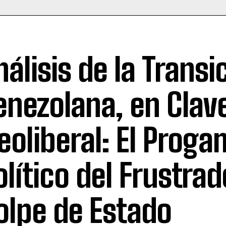
nálisis de la Transi
enezolana, en Clav
eoliberal: El Prog
olítico del Frustrad
olpe de Estado