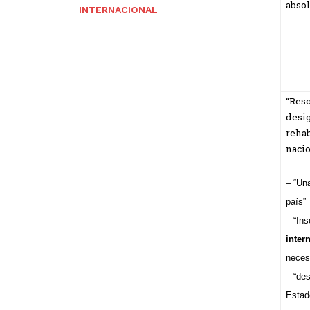
absol
INTERNACIONAL
“Resc
desig
rehab
naci
– “Un
país”
– “In
inter
necesa
– “de
Estad