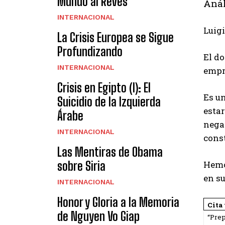
Mundo al Revés
Anál
INTERNACIONAL
Luigi
La Crisis Europea se Sigue
Profundizando
El do
INTERNACIONAL
empr
Crisis en Egipto (I): El
Es u
Suicidio de la Izquierda
estar
Árabe
negad
INTERNACIONAL
cons
Las Mentiras de Obama
sobre Siria
Hemo
en su
INTERNACIONAL
Honor y Gloria a la Memoria
Cita
de Nguyen Vo Giap
“Prep