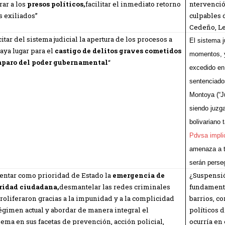
rar a los
presos políticos,
facilitar el inmediato retorno
ntervenció
s exiliados”
culpables d
Cedeño, Le
citar del sistema judicial la apertura de los procesos a
El sistema j
aya lugar para el
castigo de delitos graves cometidos
momentos, y
mparo del poder gubernamental
“
excedido en
sentenciado
Montoya (“J
siendo juzg
bolivariano
Pdvsa impli
amenaza a to
serán perse
entar como prioridad de Estado la
emergencia de
¿Suspensió
ridad ciudadana,
desmantelar las redes criminales
fundamenta
roliferaron gracias a la impunidad y a la complicidad
barrios, c
égimen actual y abordar de manera integral el
políticos 
ema en sus facetas de prevención, acción policial,
ocurría en