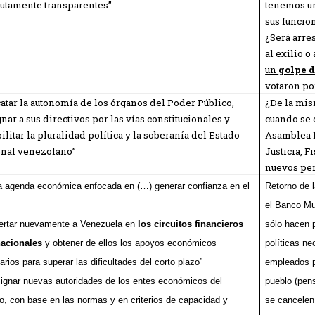
utamente transparentes”
tenemos un
sus funcio
¿Será arre
al exilio 
un
golpe d
votaron po
atar la autonomía de los órganos del Poder Público,
¿De la mis
nar a sus directivos por las vías constitucionales y
cuando se 
ilitar la pluralidad política y la soberanía del Estado
Asamblea N
onal venezolano”
Justicia, 
nuevos per
a agenda económica enfocada en (…) generar confianza en el
Retorno de 
el Banco Mu
sertar nuevamente a Venezuela en
los circuitos financieros
sólo hacen 
nacionales
y obtener de ellos los apoyos económicos
políticas ne
rios para superar las dificultades del corto plazo”
empleados p
signar nuevas autoridades de los entes económicos del
pueblo (pens
o, con base en las normas y en criterios de capacidad y
se cancelen