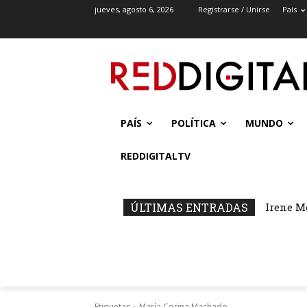
jueves, agosto 6, 2026
Registrarse / Unirse
País
PAÍS
POLÍTICA
MUNDO
REDDIGITALTV
ÚLTIMAS ENTRADAS
Irene M
Etiquetas
María Corina Machado