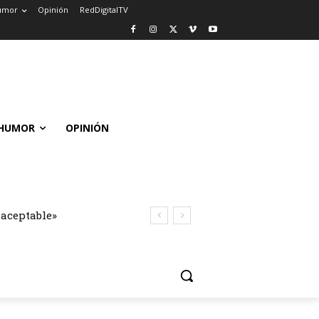
umor
Opinión
RedDigitalTV
HUMOR
OPINIÓN
naceptable»