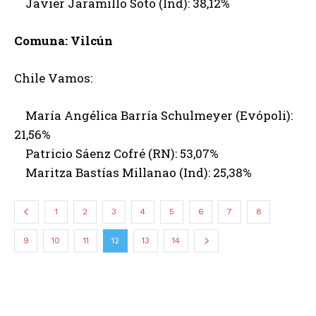
Javier Jaramillo Soto (Ind): 38,12%
Comuna: Vilcún
Chile Vamos:
María Angélica Barría Schulmeyer (Evópoli):
21,56%
Patricio Sáenz Cofré (RN): 53,07%
Maritza Bastías Millanao (Ind): 25,38%
1
2
3
4
5
6
7
8
9
10
11
12
13
14