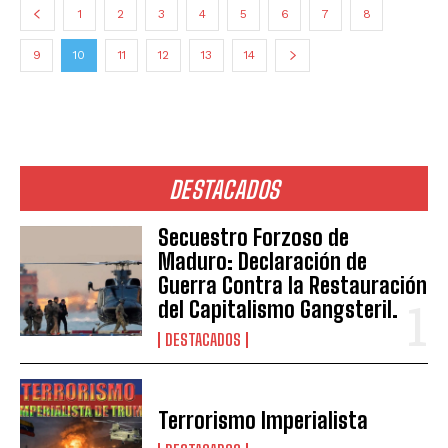
1
2
3
4
5
6
7
8
9
10
11
12
13
14
DESTACADOS
Secuestro Forzoso de
Maduro: Declaración de
Guerra Contra la Restauración
del Capitalismo Gangsteril.
DESTACADOS
Terrorismo Imperialista