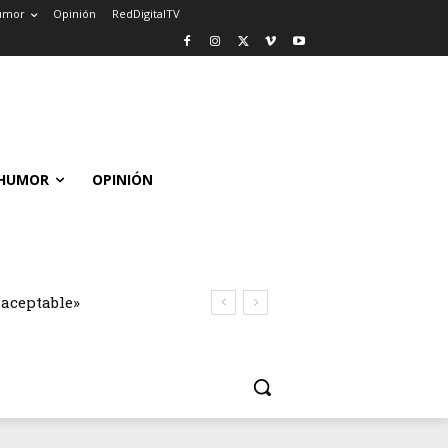
umor
Opinión
RedDigitalTV
HUMOR
OPINIÓN
naceptable»