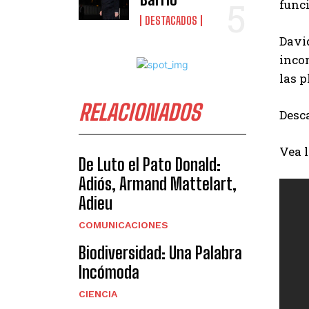
func
DESTACADOS
David
incon
las p
RELACIONADOS
Desca
Vea 
De Luto el Pato Donald:
Adiós, Armand Mattelart,
Adieu
COMUNICACIONES
Biodiversidad: Una Palabra
Incómoda
CIENCIA