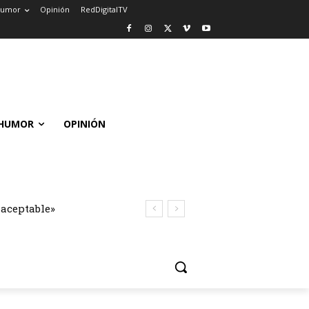
umor
Opinión
RedDigitalTV
HUMOR
OPINIÓN
naceptable»