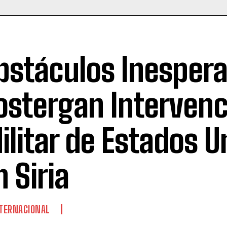
bstáculos Inesper
ostergan Intervenc
ilitar de Estados U
n Siria
TERNACIONAL