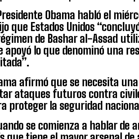
Presidente Obama habló el miérc
dijo que Estados Unidos “concluy
régimen de Bashar al-Assad util
e apoyó lo que denominó una res
itada”.
ama afirmó que se necesita una 
tar ataques futuros contra civil
a proteger la seguridad naciona
uando se comienza a hablar de 
s que tiene el mayor arsenal de