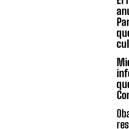
El 
anu
Par
qu
cu
Mi
inf
que
Con
Ob
re