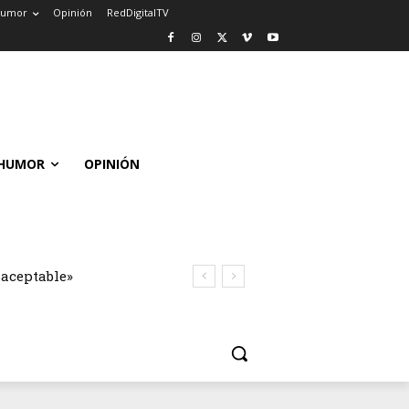
umor
Opinión
RedDigitalTV
HUMOR
OPINIÓN
naceptable»