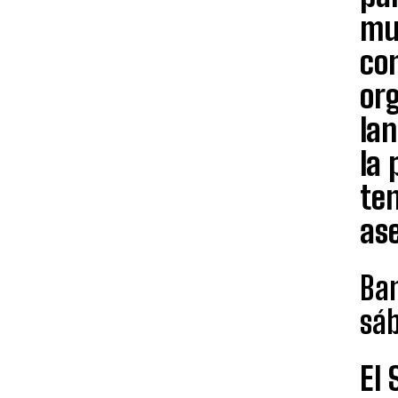
mu
con
org
la
la
te
as
Ban
sá
El