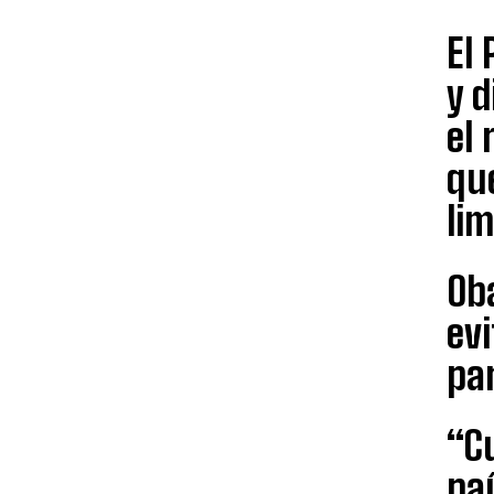
El 
y 
el 
qu
lim
Ob
evi
par
“C
paí