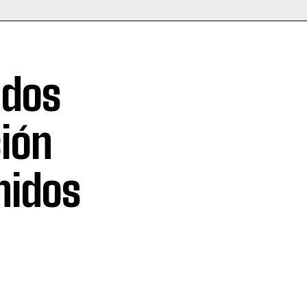
ados
ión
nidos