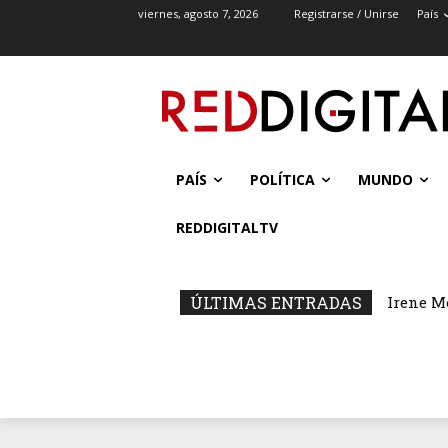
viernes, agosto 7, 2026
Registrarse / Unirse
País
PAÍS
POLÍTICA
MUNDO
REDDIGITALTV
ÚLTIMAS ENTRADAS
Irene M