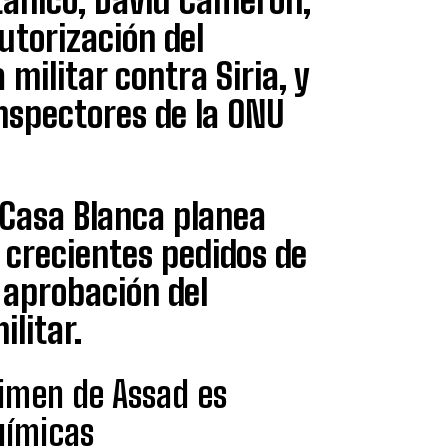
itánico, David Cameron,
utorización del
militar contra Siria, y
nspectores de la ONU
 Casa Blanca planea
s crecientes pedidos de
 aprobación del
ilitar.
imen de Assad es
uímicas