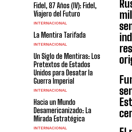
Rus
Fidel, 87 Años (IV): Fidel,
mil
Viajero del Futuro
se
INTERNACIONAL
La Mentira Tarifada
in
INTERNACIONAL
res
Un Siglo de Mentiras: Los
ori
Pretextos de Estados
Unidos para Desatar la
Fu
Guerra Imperial
sen
INTERNACIONAL
Est
Hacia un Mundo
Desamericanizado: La
ce
Mirada Estratégica
INTERNACIONAL