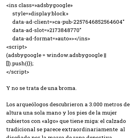
<ins class=»adsbygoogle»
style=»display:block»
data-ad-client=»ca-pub-2257646852564604″
data-ad-slot=»2173848770″
data-ad-format=»auto»></ins>
<script>
(adsbygoogle = window.adsbygoogle ||
[]).push({});
</script>
Y no se trata de una broma.
Los arqueólogos descubrieron a 3.000 metros de
altura una sola mano y los pies de la mujer
cubiertos con «algo» que tiene miga: el calzado
tradicional se parece extraordinariamente al
diseñado por la marca de ropa deportiva