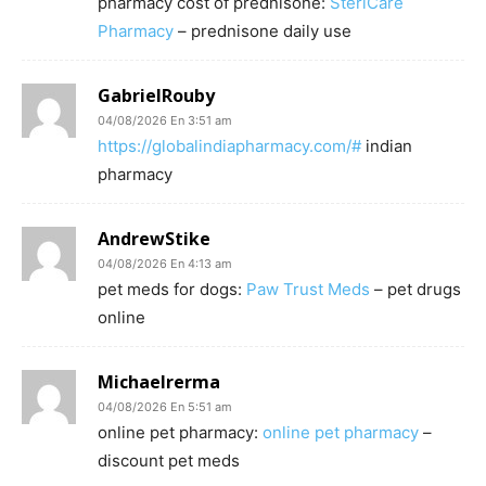
pharmacy cost of prednisone:
SteriCare
Pharmacy
– prednisone daily use
GabrielRouby
04/08/2026 En 3:51 am
https://globalindiapharmacy.com/#
indian
pharmacy
AndrewStike
04/08/2026 En 4:13 am
pet meds for dogs:
Paw Trust Meds
– pet drugs
online
Michaelrerma
04/08/2026 En 5:51 am
online pet pharmacy:
online pet pharmacy
–
discount pet meds