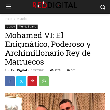
Inicio
Mundo
Mundo
Mundo Bizarro
Mohamed VI: El
Enigmático, Poderoso y
Archimillonario Rey de
Marruecos
Por
Red Digital
-
05/22/2021
2259
567