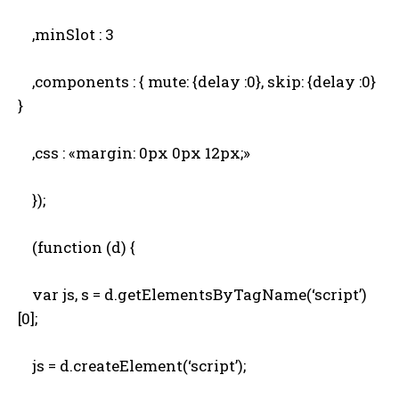
,minSlot : 3
,components : { mute: {delay :0}, skip: {delay :0}
}
,css : «margin: 0px 0px 12px;»
});
(function (d) {
var js, s = d.getElementsByTagName(‘script’)
[0];
js = d.createElement(‘script’);