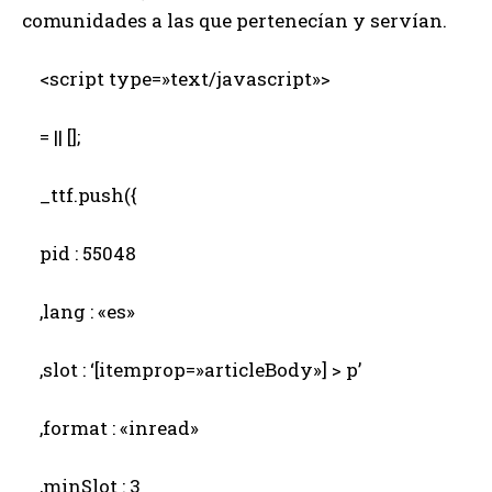
comunidades a las que pertenecían y servían.
<script type=»text/javascript»>
= || [];
_ttf.push({
pid : 55048
,lang : «es»
,slot : ‘[itemprop=»articleBody»] > p’
,format : «inread»
,minSlot : 3