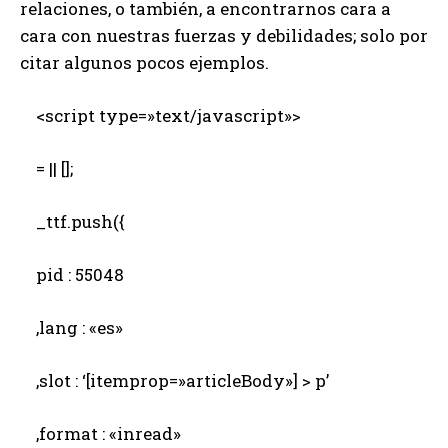
relaciones, o también, a encontrarnos cara a
cara con nuestras fuerzas y debilidades; solo por
citar algunos pocos ejemplos.
<script type=»text/javascript»>
= || [];
_ttf.push({
pid : 55048
,lang : «es»
,slot : ‘[itemprop=»articleBody»] > p’
,format : «inread»