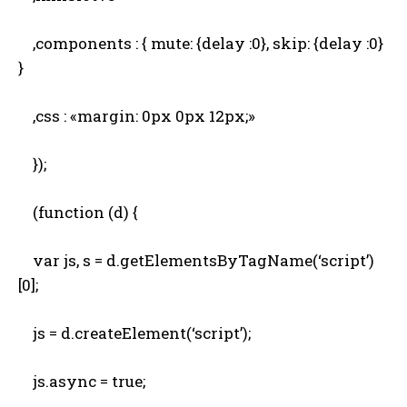
,components : { mute: {delay :0}, skip: {delay :0}
}
,css : «margin: 0px 0px 12px;»
});
(function (d) {
var js, s = d.getElementsByTagName(‘script’)
[0];
js = d.createElement(‘script’);
js.async = true;