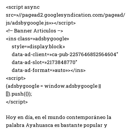
<script async
src=»//pagead2.googlesyndication.com/pagead/
js/adsbygoogle.js»></script>
<!– Banner Articulos –>
<ins class=»adsbygoogle»
style=»display:block»
data-ad-client=»ca-pub-2257646852564604″
data-ad-slot=»2173848770″
data-ad-format=»auto»></ins>
<script>
(adsbygoogle = window.adsbygoogle ||
[]).push({});
</script>
Hoy en día, en el mundo contemporáneo la
palabra Ayahuasca es bastante popular y