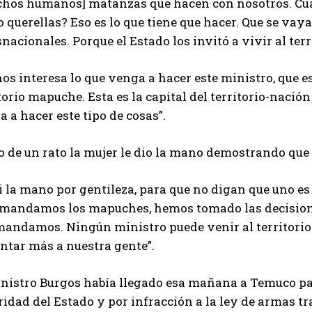
chos humanos] matanzas que hacen con nosotros. Cu
 querellas? Eso es lo que tiene que hacer. Que se vaya
nacionales. Porque el Estado los invitó a vivir al te
os interesa lo que venga a hacer este ministro, que e
torio mapuche. Esta es la capital del territorio-naci
 a hacer este tipo de cosas”.
 de un rato la mujer le dio la mano demostrando que 
i la mano por gentileza, para que no digan que uno es
 mandamos los mapuches, hemos tomado las decisiones
mandamos. Ningún ministro puede venir al territorio
ntar más a nuestra gente”.
inistro Burgos había llegado esa mañana a Temuco par
idad del Estado y por infracción a la ley de armas tr