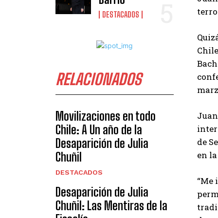
terro
DESTACADOS
Quiz
Chile
Bache
RELACIONADOS
confe
marzo
Movilizaciones en todo
Juan
Chile: A Un año de la
inte
Desaparición de Julia
de Se
en la
Chuñil
DESTACADOS
“Me i
Desaparición de Julia
permi
Chuñil: Las Mentiras de la
tradi