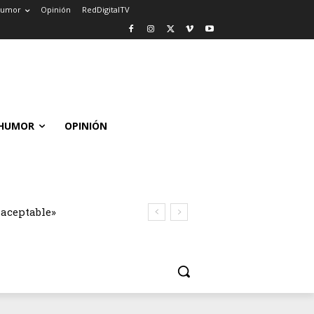
umor
Opinión
RedDigitalTV
HUMOR
OPINIÓN
naceptable»