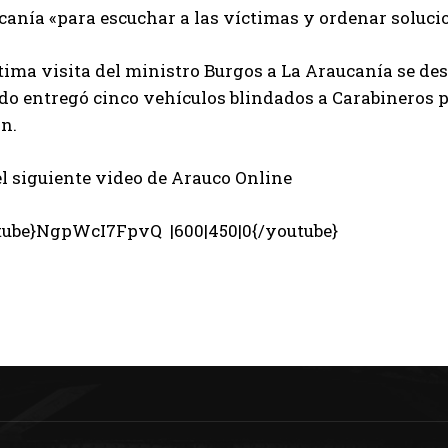
anía «para escuchar a las víctimas y ordenar solucio
tima visita del ministro Burgos a La Araucanía se de
o entregó cinco vehículos blindados a Carabineros pa
n.
l siguiente video de Arauco Online
tube}NgpWcI7FpvQ |600|450|0{/youtube}