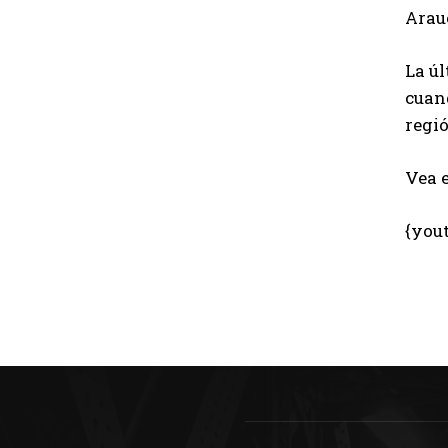
Arauc
La úl
cuand
regió
Vea e
{you