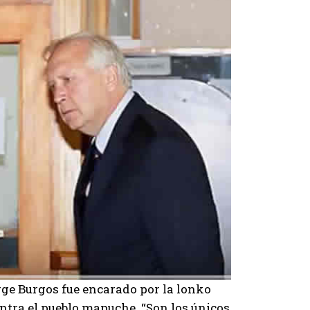
orge Burgos fue encarado por la lonko
ntra el pueblo mapuche. “Son los únicos