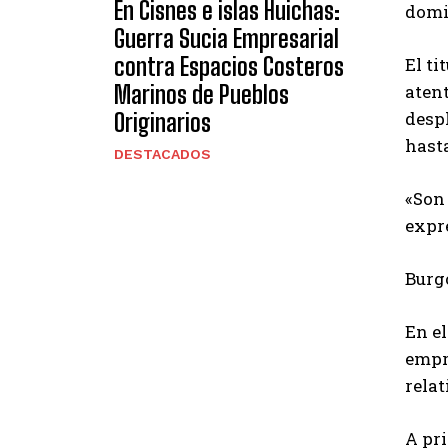
En Cisnes e islas Huichas:
domi
Guerra Sucia Empresarial
contra Espacios Costeros
El ti
Marinos de Pueblos
atent
despl
Originarios
hast
DESTACADOS
«Son 
expr
Burgo
En el
empr
relat
A pri