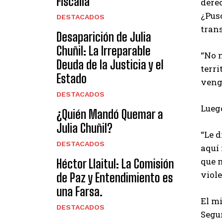
Fiscalía
dere
¿Puso
DESTACADOS
trans
Desaparición de Julia
Chuñil: La Irreparable
“No n
Deuda de la Justicia y el
terri
Estado
venga
DESTACADOS
Luego
¿Quién Mandó Quemar a
Julia Chuñil?
“Le d
DESTACADOS
aquí
que 
Héctor Llaitul: La Comisión
viole
de Paz y Entendimiento es
una Farsa.
El m
DESTACADOS
Segur