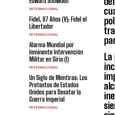
def
Edward Snowden
cu
INTERNACIONAL
Fidel, 87 Años (V): Fidel el
pol
Libertador
tr
INTERNACIONAL
par
Alarma Mundial por
Inminente Intervención
La 
Militar en Siria (I)
in
INTERNACIONAL
imp
Un Siglo de Mentiras: Los
alc
Pretextos de Estados
Unidos para Desatar la
ine
Guerra Imperial
sie
INTERNACIONAL