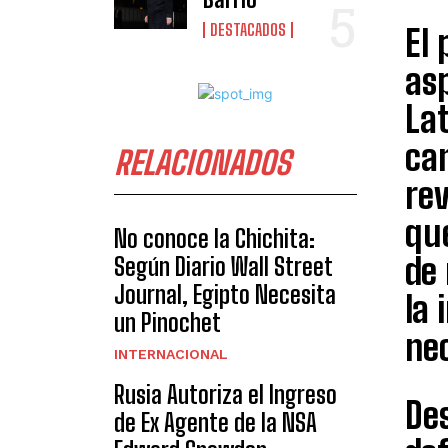
DESTACADOS
El 
asp
Lat
ca
RELACIONADOS
rev
qu
No conoce la Chichita:
de 
Según Diario Wall Street
Journal, Egipto Necesita
la 
un Pinochet
ne
INTERNACIONAL
Rusia Autoriza el Ingreso
Des
de Ex Agente de la NSA