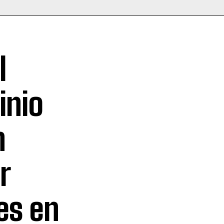
l
inio
n
r
es en