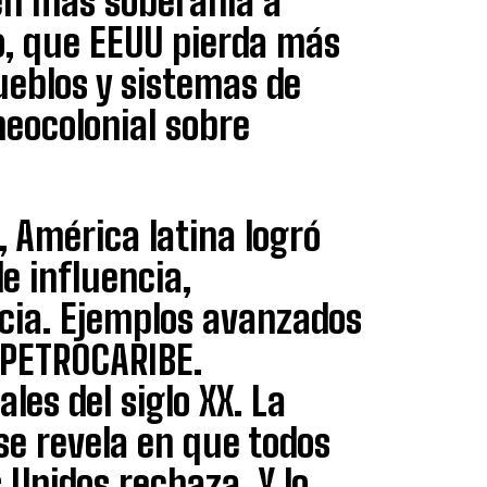
en más soberanía a
o, que EEUU pierda más
ueblos y sistemas de
neocolonial sobre
, América latina logró
e influencia,
cia. Ejemplos avanzados
 PETROCARIBE.
es del siglo XX. La
se revela en que todos
 Unidos rechaza. Y lo