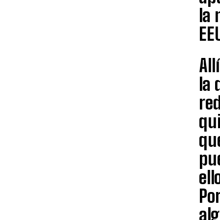
la 
EE
All
la
re
qu
que
pue
ell
Por
al