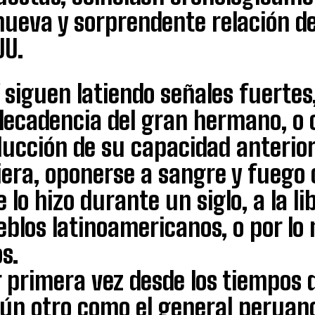
nueva y sorprendente relación d
UU.
í siguen latiendo señales fuertes
 decadencia del gran hermano, o
ducción de su capacidad anterio
iera, oponerse a sangre y fuego
 lo hizo durante un siglo, a la l
blos latinoamericanos, o por lo
os.
 primera vez desde los tiempos 
gún otro como el general peruan