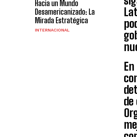
si
Hacia un Mundo
La
Desamericanizado: La
Mirada Estratégica
pod
INTERNACIONAL
gob
nu
En 
con
de
de
Org
mej
con