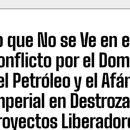
o que No se Ve en e
onflicto por el Dom
el Petróleo y el Afá
mperial en Destroza
royectos Liberador