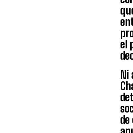
qu
en
pr
el
dec
Ni
Chá
det
soc
de
ap