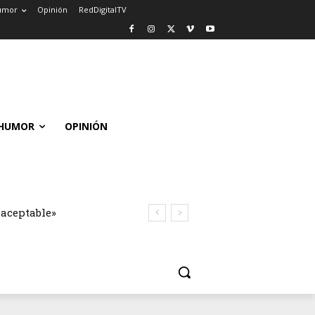
umor
Opinión
RedDigitalTV
HUMOR
OPINIÓN
naceptable»