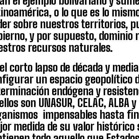
gan el ejemplo bolivariano y sum
tinoamérica, o lo que es lo mism
er sobre nuestros territorios, p
ierno, y por supuesto, dominio 
estros recursos naturales.
el corto lapso de década y media
figurar un espacio geopolítico d
terminación endógena y resisten
 ellos son UNASUR, CELAC, ALBA y
anismos impensables hasta final
or medida de su valor histórico 
tienen todo aquello que Estados