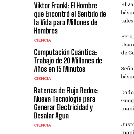
El 25
Viktor Frankl: El Hombre
búsqu
que Encontró el Sentido de
tales
la Vida para Millones de
Hombres
Pero,
CIENCIA
Usand
Computación Cuántica:
de Go
Trabajo de 20 Millones de
Años en 15 Minutos
Seña
búsqu
CIENCIA
Baterías de Flujo Redox:
Dado 
Nueva Tecnología para
Goog
Generar Electricidad y
mani
Desalar Agua
Just
CIENCIA
manip