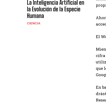
La Inteligencia Artificial en
prop
la Evolución de la Especie
Humana
Ahor
CIENCIA
acced
El Wo
Mient
cifra
utili
que l
Goog
En b
drás
Rese