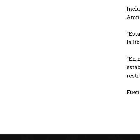
Incl
Amne
“Esta
la li
“En 
esta
restr
Fuen