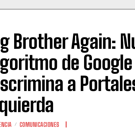
ig Brother Again: 
lgoritmo de Google
iscrimina a Portale
zquierda
ENCIA
COMUNICACIONES