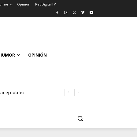
umor
Opinión
RedDigitalTV
HUMOR
OPINIÓN
naceptable»