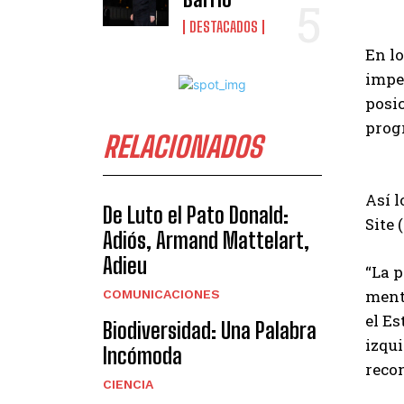
DESTACADOS
En lo
imped
posic
progr
RELACIONADOS
Así l
De Luto el Pato Donald:
Site 
Adiós, Armand Mattelart,
Adieu
“La p
ment
COMUNICACIONES
el Es
Biodiversidad: Una Palabra
izqui
Incómoda
recon
CIENCIA