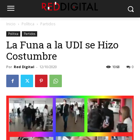
Inicio
Política
Partidos
Política
Partidos
La Funa a la UDI se Hizo
Costumbre
Por
Red Digital
-
12/10/2020
1068
0