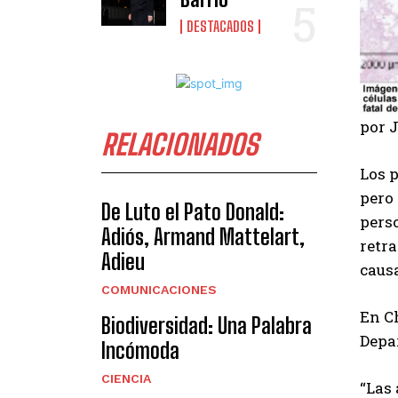
DESTACADOS
por J
RELACIONADOS
Los p
pero 
De Luto el Pato Donald:
pers
Adiós, Armand Mattelart,
retr
Adieu
causa
COMUNICACIONES
En Ch
Biodiversidad: Una Palabra
Depa
Incómoda
CIENCIA
“Las