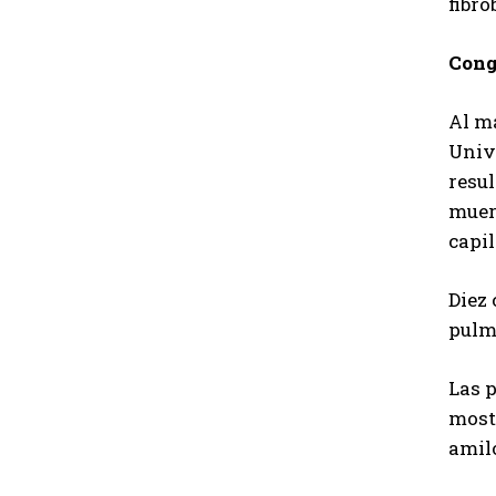
fibro
Cong
Al ma
Univ
resul
muert
capi
Diez
pulmo
Las 
most
amilo