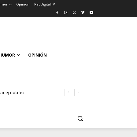
umor
Opinión
RedDigitalTV
HUMOR
OPINIÓN
naceptable»