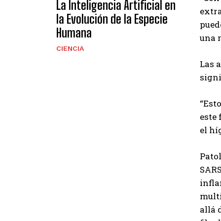
La Inteligencia Artificial en
extra
la Evolución de la Especie
puede
Humana
una 
CIENCIA
Las 
signi
“Esto
este 
el hí
Pato
SARS-
infl
multi
allá 