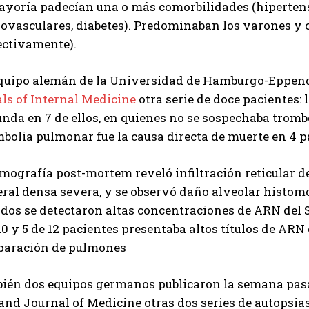
ayoría padecían una o más comorbilidades (hiperten
iovasculares, diabetes). Predominaban los varones y 
ectivamente).
quipo alemán de la Universidad de Hamburgo-Eppend
ls of Internal Medicine
otra serie de doce pacientes:
unda en 7 de ellos, en quienes no se sospechaba trom
bolia pulmonar fue la causa directa de muerte en 4 p
omografía post-mortem reveló infiltración reticular 
eral densa severa, y se observó daño alveolar histom
odos se detectaron altas concentraciones de ARN del
10 y 5 de 12 pacientes presentaba altos títulos de ARN
aración de pulmones
ién dos equipos germanos publicaron la semana pas
and Journal of Medicine otras dos series de autopsia