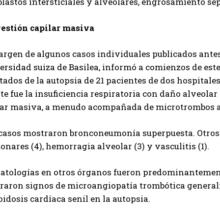
blastos intersticiales y alveolares, engrosamiento s
estión capilar masiva
rgen de algunos casos individuales publicados antes 
ersidad suiza de Basilea, informó a comienzos de est
tados de la autopsia de 21 pacientes de dos hospitales
e fue la insuficiencia respiratoria con daño alveola
lar masiva, a menudo acompañada de microtrombos a 
 casos mostraron bronconeumonía superpuesta. Otros
nares (4), hemorragia alveolar (3) y vasculitis (1).
patologías en otros órganos fueron predominantemente
raron signos de microangiopatía trombótica generali
idosis cardíaca senil en la autopsia.