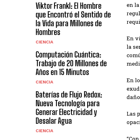
en la
Viktor Frankl: El Hombre
regu
que Encontró el Sentido de
requi
la Vida para Millones de
Hombres
En vi
CIENCIA
la se
Computación Cuántica:
comú
Trabajo de 20 Millones de
medi
Años en 15 Minutos
En l
CIENCIA
exuda
Baterías de Flujo Redox:
daño 
Nueva Tecnología para
Generar Electricidad y
Las 
Desalar Agua
opac
CIENCIA
“Con 