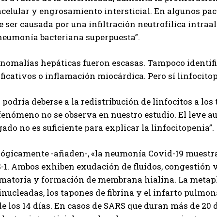
celular y engrosamiento intersticial. En algunos pac
 ser causada por una infiltración neutrofílica intra
neumonía bacteriana superpuesta”.
anomalías hepáticas fueron escasas. Tampoco identif
ficativos o inflamación miocárdica. Pero sí linfocito
 podría deberse a la redistribución de linfocitos a los
fenómeno no se observa en nuestro estudio. El leve a
gado no es suficiente para explicar la linfocitopenia”.
lógicamente -añaden-, «la neumonía Covid-19 muestra 
1. Ambos exhiben exudación de fluidos, congestión va
amatoria y formación de membrana hialina. La metapl
nucleadas, los tapones de fibrina y el infarto pulmo
de los 14 días. En casos de SARS que duran más de 20 d