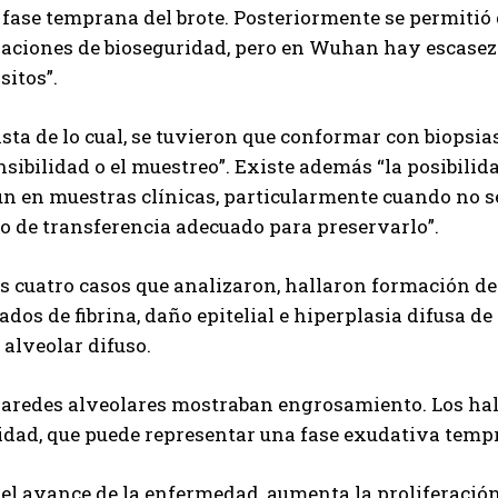
 fase temprana del brote. Posteriormente se permitió 
laciones de bioseguridad, pero en Wuhan hay escasez
sitos”.
sta de lo cual, se tuvieron que conformar con biopsias
nsibilidad o el muestreo”. Existe además “la posibili
n en muestras clínicas, particularmente cuando no
o de transferencia adecuado para preservarlo”.
os cuatro casos que analizaron, hallaron formación d
dos de fibrina, daño epitelial e hiperplasia difusa de 
alveolar difuso.
paredes alveolares mostraban engrosamiento. Los hall
idad, que puede representar una fase exudativa temp
el avance de la enfermedad, aumenta la proliferación