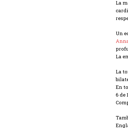
La m
card
resp
Un e
Anna
prof
La em
La t
bilat
En t
6 de 
Comp
Tamb
Engl