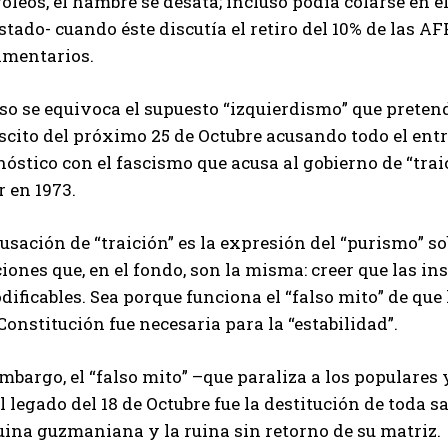
oleos, el hambre se desata; incluso podía colarse en 
stado- cuando éste discutía el retiro del 10% de las A
amentarios.
so se equivoca el supuesto “izquierdismo” que preten
iscito del próximo 25 de Octubre acusando todo el ent
óstico con el fascismo que acusa al gobierno de “traic
 en 1973.
usación de “traición” es la expresión del “purismo” s
iones que, en el fondo, son la misma: creer que las in
ificables. Sea porque funciona el “falso mito” de que
Constitución fue necesaria para la “estabilidad”.
mbargo, el “falso mito” –que paraliza a los populares y
l legado del 18 de Octubre fue la destitución de toda s
ina guzmaniana y la ruina sin retorno de su matriz.