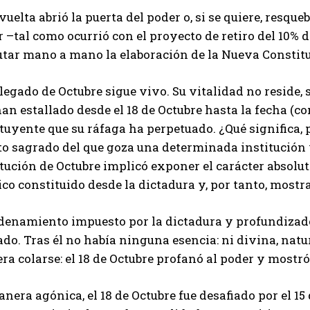
vuelta abrió la puerta del poder o, si se quiere, resque
 –tal como ocurrió con el proyecto de retiro del 10% 
utar mano a mano la elaboración de la Nueva Constit
l legado de Octubre sigue vivo. Su vitalidad no reside,
an estallado desde el 18 de Octubre hasta la fecha (co
tuyente que su ráfaga ha perpetuado. ¿Qué significa, pu
o sagrado del que goza una determinada institución y
tución de Octubre implicó exponer el carácter absolu
ico constituido desde la dictadura y, por tanto, mostra
rdenamiento impuesto por la dictadura y profundizado
do. Tras él no había ninguna esencia: ni divina, natu
ra colarse: el 18 de Octubre profanó al poder y mostr
nera agónica, el 18 de Octubre fue desafiado por el 1