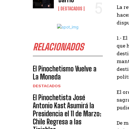
La re
DESTACADOS
hacer
disp
1.- E
RELACIONADOS
que h
desti
mant
El Pinochetismo Vuelve a
desti
La Moneda
polít
DESTACADOS
El o
El Pinochetista José
sagra
Antonio Kast Asumirá la
pudie
Presidencia el 11 de Marzo:
Chile Regresa a las
De ma