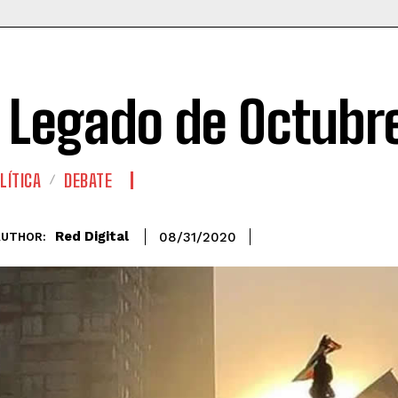
l Legado de Octubr
LÍTICA
DEBATE
Red Digital
08/31/2020
AUTHOR: