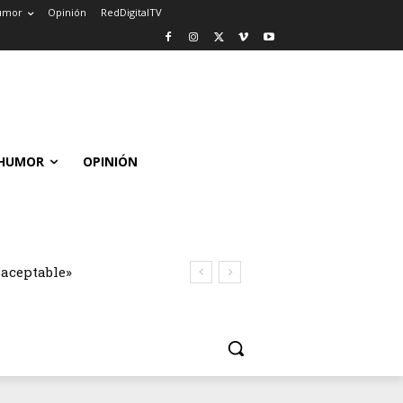
umor
Opinión
RedDigitalTV
HUMOR
OPINIÓN
naceptable»