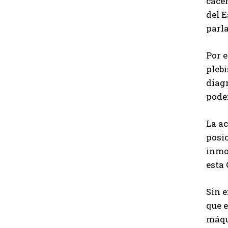
cacer
del E
parl
Por e
pleb
diagn
poder
La ac
posic
inmod
esta 
Sin e
que e
máqu