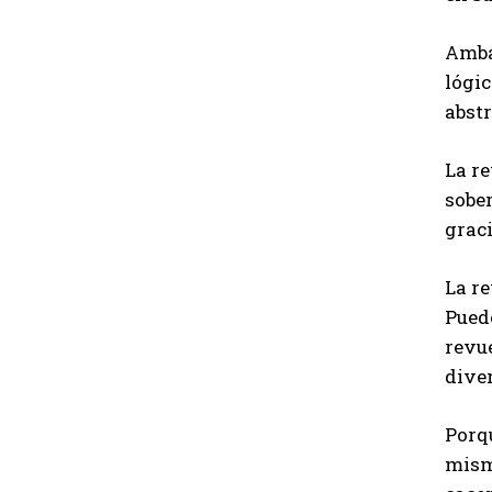
Amba
lógic
abst
La re
sober
graci
La re
Puede
revu
dive
Porqu
mism