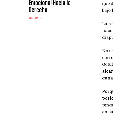
Emocional Hacia la
que d
Derecha
bajo 
DEBATE
La re
hacer
disp
No se
corre
Octu
alca
ganar
Porqu
posi
tenga
en s