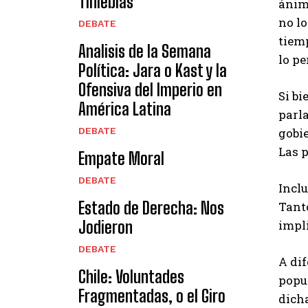
Tinieblas
ánimo
no lo
DEBATE
tiem
Analisis de la Semana
lo pe
Política: Jara o Kast y la
Ofensiva del Imperio en
Si bi
América Latina
parla
DEBATE
gobi
Las p
Empate Moral
DEBATE
Inclu
Estado de Derecha: Nos
Tanto
Jodieron
impli
DEBATE
A dif
Chile: Voluntades
popul
Fragmentadas, o el Giro
dicha