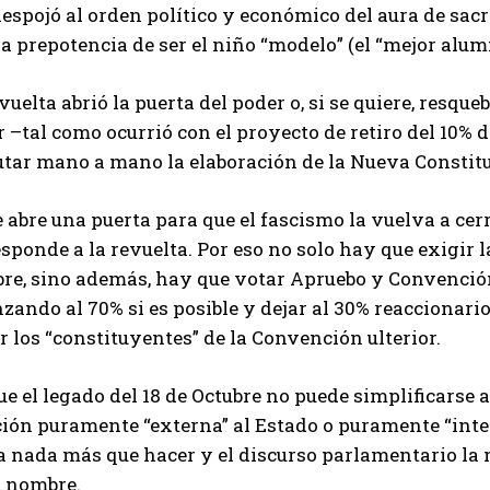
espojó al orden político y económico del aura de sacr
la prepotencia de ser el niño “modelo” (el “mejor alum
vuelta abrió la puerta del poder o, si se quiere, resque
 –tal como ocurrió con el proyecto de retiro del 10% 
utar mano a mano la elaboración de la Nueva Constit
 abre una puerta para que el fascismo la vuelva a cerra
sponde a la revuelta. Por eso no solo hay que exigir la
bre, sino además, hay que votar Apruebo y Convenció
nzando al 70% si es posible y dejar al 30% reaccionar
 los “constituyentes” de la Convención ulterior.
e el legado del 18 de Octubre no puede simplificarse 
ción puramente “externa” al Estado o puramente “inte
 nada más que hacer y el discurso parlamentario la n
u nombre.