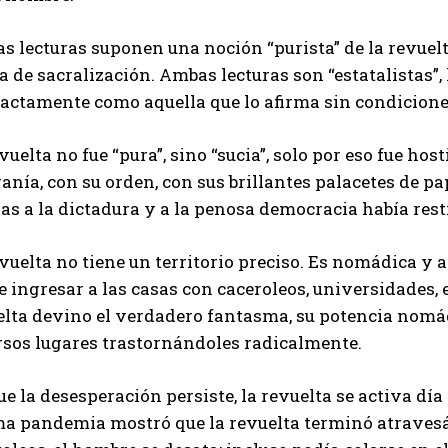
s lecturas suponen una noción “purista” de la revuel
a de sacralización. Ambas lecturas son “estatalistas”,
ractamente como aquella que lo afirma sin condicione
vuelta no fue “pura”, sino “sucia”, solo por eso fue host
anía, con su orden, con sus brillantes palacetes de pa
as a la dictadura y a la penosa democracia había rest
vuelta no tiene un territorio preciso. Es nomádica y 
 ingresar a las casas con caceroleos, universidades, e
elta devino el verdadero fantasma, su potencia nomá
rsos lugares trastornándoles radicalmente.
e la desesperación persiste, la revuelta se activa día 
a pandemia mostró que la revuelta terminó atravesán