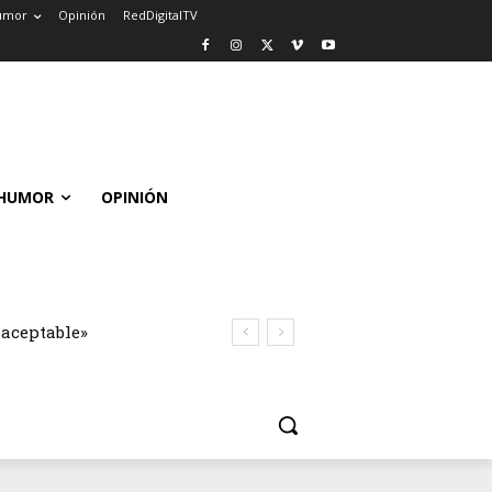
umor
Opinión
RedDigitalTV
HUMOR
OPINIÓN
naceptable»