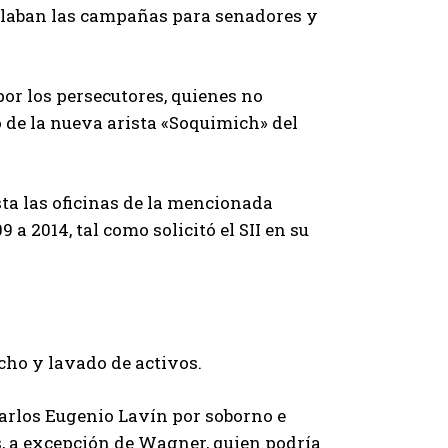
rrollaban las campañas para senadores y
r los persecutores, quienes no
o de la nueva arista «Soquimich» del
sta las oficinas de la mencionada
a 2014, tal como solicitó el SII en su
ho y lavado de activos.
Carlos Eugenio Lavín por soborno e
s, a excepción de Wagner, quien podría