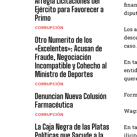
Arregla Licitaciones del
finan
Ejército para Favorecer a
diput
Primo
CORRUPCIÓN
Los 
desca
Otro Numerito de los
caso.
«Excelentes»: Acusan de
Fraude, Negociación
En ta
Incompatible y Cohecho al
entid
Ministro de Deportes
quer
CORRUPCIÓN
Form
Denuncian Nueva Colusión
Farmacéutica
Wagn
CORRUPCIÓN
La Caja Negra de las Platas
En ta
Políticas que Sacude a la
ilíci