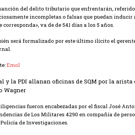
 sanción del delito tributario que enfrentarán, referi
ciosamente incompletas o falsas que puedan inducir a
e corresponda», va de de 541 días a los 5 años.
én será formalizado por este último ilícito el geren
rnal.
te:
Emol
al y la PDI allanan oficinas de SQM por la arista
o Wagner
iligencias fueron encabezadas por el fiscal José Anton
ndencias de Los Militares 4290 en compañía de perso
 Policía de Investigaciones.