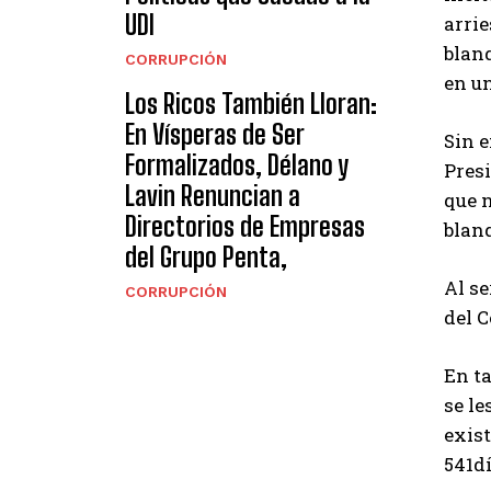
UDI
arrie
blanq
CORRUPCIÓN
en u
Los Ricos También Lloran:
En Vísperas de Ser
Sin e
Formalizados, Délano y
Presi
Lavin Renuncian a
que n
Directorios de Empresas
blanq
del Grupo Penta,
Al se
CORRUPCIÓN
del C
En ta
se l
exis
541d