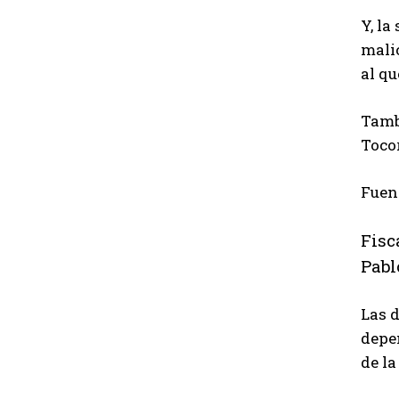
Y, la
mali
al qu
Tambi
Toco
Fuen
Fisc
Pabl
Las d
depe
de la