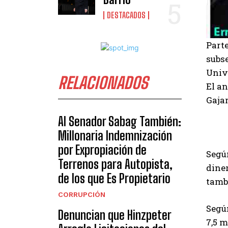
DESTACADOS
Part
subse
Unive
RELACIONADOS
El an
Gaja
Al Senador Sabag También:
Millonaria Indemnización
por Expropiación de
Según
Terrenos para Autopista,
diner
de los que Es Propietario
tamb
CORRUPCIÓN
Según
Denuncian que Hinzpeter
7,5 m