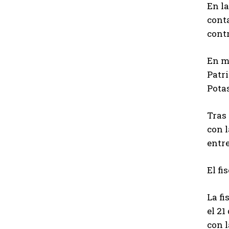
En la
conta
contr
En me
Patri
Potas
Tras 
con l
entre
El fi
La fi
el 21
con 