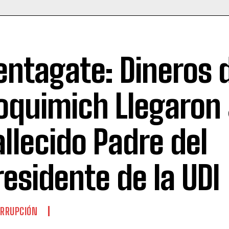
entagate: Dineros 
oquimich Llegaron
allecido Padre del
residente de la UDI
RRUPCIÓN