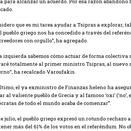
a para alcanzar un acuerdo. Por esa razón abandono h
icado.
idero que es mi tarea ayudar a Tsipras a explorar, ta
l pueblo griego nos ha concedido a través del referé
creedores con orgullo”, ha agregado.
a izquierda sabemos cómo actuar de forma colectiva s
aré totalmente al primer ministro Tsipras, al nuevo 
erno“, ha recalcado Varoufakis.
último, el ya exministro de Finanzas heleno ha asegu
r al valiente pueblo de Grecia y al famoso ‘oxi’ (‘no’,
cratas de todo el mundo acaba de comenzar”.
de julio, el pueblo griego expresó un rotundo rechazo 
tener más del 61% de los votos en el referéndum. No o