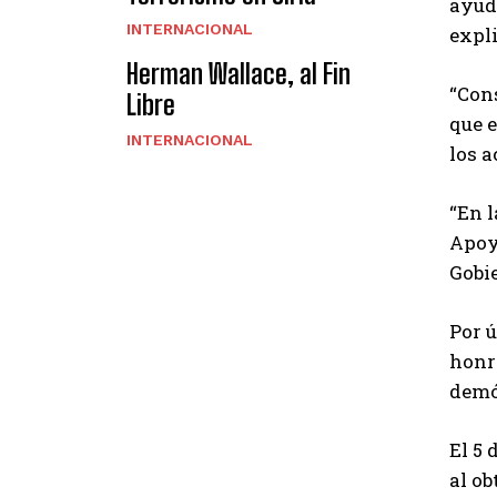
ayud
INTERNACIONAL
expl
Herman Wallace, al Fin
“Cons
Libre
que e
INTERNACIONAL
los a
“En l
Apoy
Gobi
Por 
honra
demó
El 5 
al ob