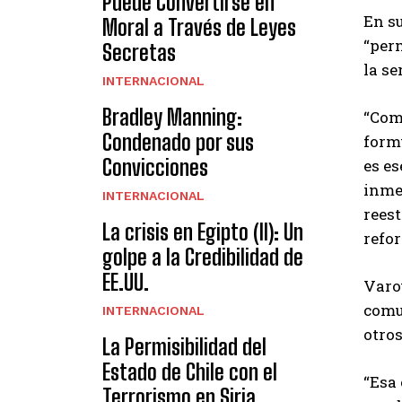
Puede Convertirse en
En su
Moral a Través de Leyes
“per
Secretas
la se
INTERNACIONAL
Bradley Manning:
“Com
Condenado por sus
formu
Convicciones
es es
inme
INTERNACIONAL
reest
La crisis en Egipto (II): Un
refor
golpe a la Credibilidad de
EE.UU.
Varou
comu
INTERNACIONAL
otros
La Permisibilidad del
Estado de Chile con el
“Esa 
Terrorismo en Siria