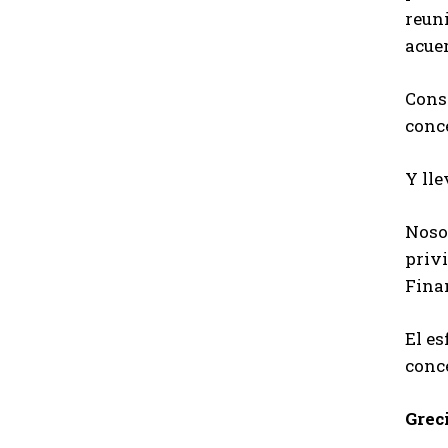
reuni
acuer
Consi
conc
Y lle
Noso
privi
Fina
El es
conc
Grec