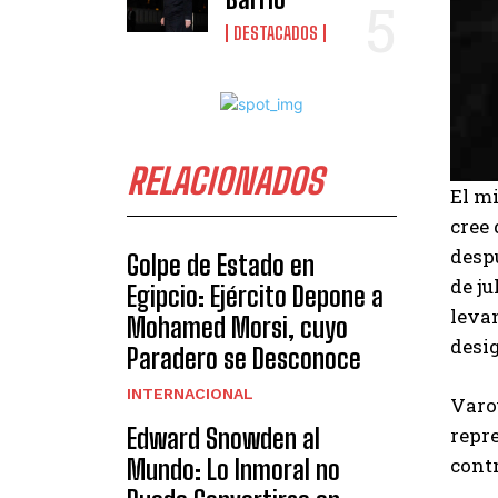
DESTACADOS
RELACIONADOS
El m
cree 
despu
Golpe de Estado en
de j
Egipcio: Ejército Depone a
levan
Mohamed Morsi, cuyo
desi
Paradero se Desconoce
INTERNACIONAL
Varo
Edward Snowden al
repre
contr
Mundo: Lo Inmoral no