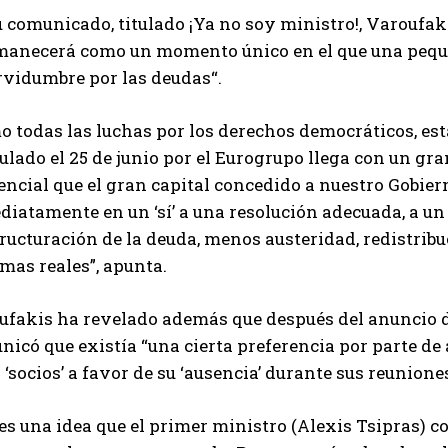
 comunicado, titulado ¡Ya no soy ministro!, Varoufak
manecerá como un momento único en el que una peque
rvidumbre por las deudas“.
o todas las luchas por los derechos democráticos, es
lado el 25 de junio por el Eurogrupo llega con un gran
encial que el gran capital concedido a nuestro Gobiern
diatamente en un ‘sí’ a una resolución adecuada, a u
ructuración de la deuda, menos austeridad, redistribu
mas reales”, apunta.
fakis ha revelado además que después del anuncio de 
nicó que existía “una cierta preferencia por parte d
 ‘socios’ a favor de su ‘ausencia’ durante sus reuniones
es una idea que el primer ministro (Alexis Tsipras) c