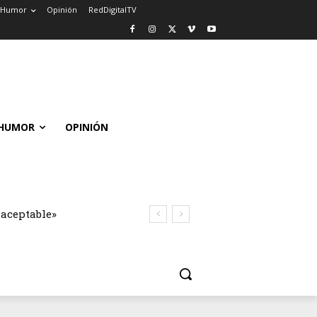
Humor
Opinión
RedDigitalTV
HUMOR
OPINIÓN
naceptable»