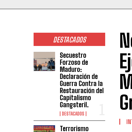
N
DESTACADOS
E
Secuestro
Forzoso de
Maduro:
M
Declaración de
Guerra Contra la
Restauración del
G
Capitalismo
Gangsteril.
DESTACADOS
IN
Terrorismo