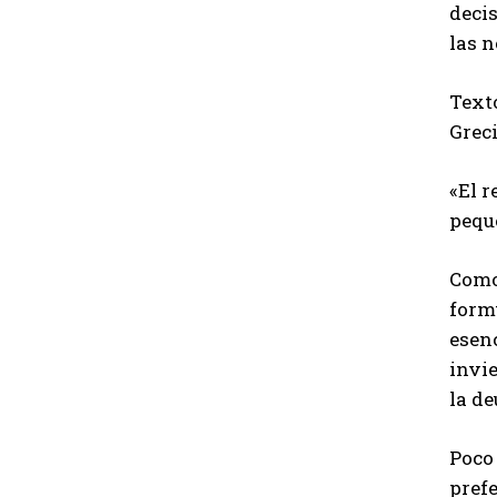
decis
las 
Text
Greci
«El 
peque
Como
formu
esenc
invie
la de
Poco
pref