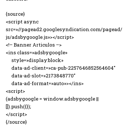
{source}
<script async
src=»//pagead2.googlesyndication.com/pagead/
js/adsbygoogle.js»></script>
<!– Banner Articulos –>
<ins class=»adsbygoogle»
style=»display:block»
data-ad-client=»ca-pub-2257646852564604″
data-ad-slot=»2173848770″
data-ad-format=»auto»></ins>
<script>
(adsbygoogle = window.adsbygoogle ||
[]).push({});
</script>
{/source}